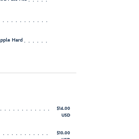
Apple Hard
$14.00
USD
$10.00