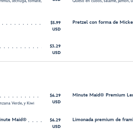
ummus, lechuga, tomate,
Queso en cubos, salame, jamón, u
Pretzel con forma de Micke
$5.99
USD
$3.29
USD
Minute Maid® Premium L
$6.29
USD
zana Verde, y Kiwi
inute Maid®
Limonada premium de fram
$6.29
USD