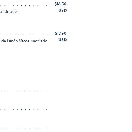
$16.50
USD
 Handmade
$17.50
USD
o de Limón Verde mezclado