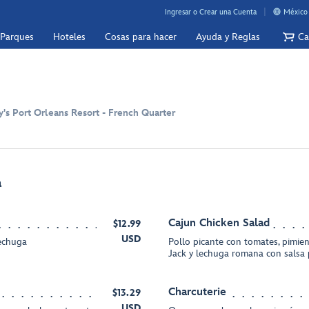
Ingresar o Crear una Cuenta
México 
 Parques
Hoteles
Cosas para hacer
Ayuda y Reglas
Ca
y's Port Orleans Resort - French Quarter
a
Cajun Chicken Salad
$12.99
USD
lechuga
Pollo picante con tomates, pimie
Jack y lechuga romana con salsa 
Charcuterie
$13.29
USD