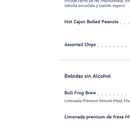
Incluye carne de res Impossible®, h
cebolla encurtida y tzatziki vegano
Hot Cajun Boiled Peanuts
Assorted Chips
Bebidas sin Alcohol
Bull Frog Brew
Limonada Premium Minute Maid, Man
Limonada premium de fresa M