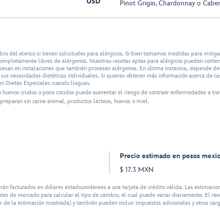
USD
Pinot Grigio, Chardonnay o Cabe
bro del elenco si tienen solicitudes para alérgicos. Si bien tomamos medidas para mitig
n completamente libres de alérgenos. Nuestras recetas aptas para alérgicos pueden conte
ocesan en instalaciones que también procesan alérgenos. En última instancia, depende del 
us necesidades dietéticas individuales. Si quieres obtener más información acerca de las
n Dietas Especiales cuando llegues.
o huevos crudos o poco cocidos puede aumentar el riesgo de contraer enfermedades a tra
preparan sin carne animal, productos lácteos, huevos o miel.
Precio estimado en pesos mexi
$ 17.3 MXN
facturados en dólares estadounidenses a una tarjeta de crédito válida. Las estimacion
tes de mercado para calcular el tipo de cambio, el cual puede variar diariamente. El res
r de la estimación mostrada) y también pueden incluir impuestos adicionales y otros cargo