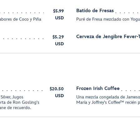
Batido de Fresas
$5.99
USD
bores de Coco y Piña
Puré de Fresa mezclado con Yog
Cerveza de Jengibre Fever-
$5.29
USD
Frozen Irish Coffee
$20.50
USD
Silver, Jugos
Una mezcla congelada de Jameson 
erta de Ron Gosling's
María y Joffrey's Coffee™ recién
cane de recuerdo.