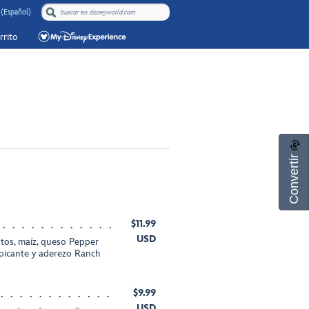
(Español)
rrito
Convertir
$11.99
USD
ntos, maíz, queso Pepper
picante y aderezo Ranch
$9.99
USD