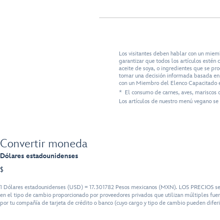
Los visitantes deben hablar con un miem
garantizar que todos los artículos esté
aceite de soya, o ingredientes que se pr
tomar una decisión informada basada en s
con un Miembro del Elenco Capacitado e
* El consumo de carnes, aves, mariscos 
Los artículos de nuestro menú vegano se 
Convertir moneda
Dólares estadounidenses
$
1 Dólares estadounidenses (USD) = 17.301782 Pesos mexicanos (MXN). LOS PRECIOS serán 
en el tipo de cambio proporcionado por proveedores privados que utilizan múltiples fuen
por tu compañía de tarjeta de crédito o banco (cuyo cargo y tipo de cambio pueden diferi