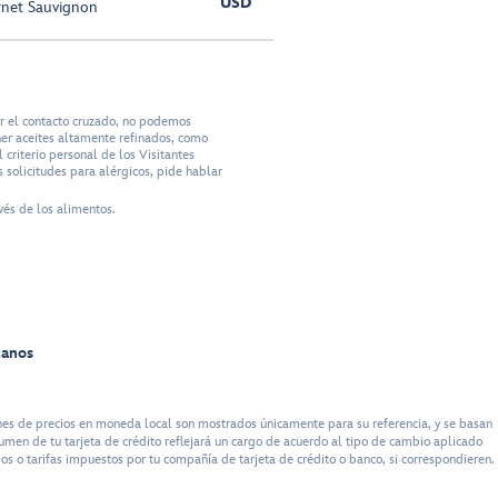
USD
rnet Sauvignon
ar el contacto cruzado, no podemos
ner aceites altamente refinados, como
criterio personal de los Visitantes
 solicitudes para alérgicos, pide hablar
vés de los alimentos.
canos
es de precios en moneda local son mostrados únicamente para su referencia, y se basan
umen de tu tarjeta de crédito reflejará un cargo de acuerdo al tipo de cambio aplicado
s o tarifas impuestos por tu compañía de tarjeta de crédito o banco, si correspondieren.