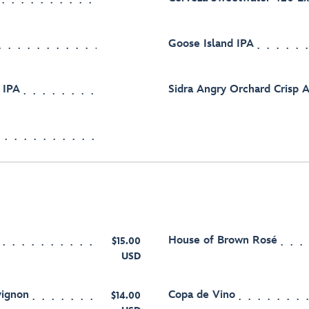
Goose Island IPA
 IPA
Sidra Angry Orchard Crisp 
House of Brown Rosé
$15.00
USD
vignon
Copa de Vino
$14.00