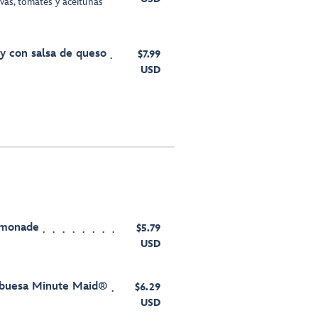
vas, tomates y aceitunas
y con salsa de queso
$7.99
USD
emonade
$5.79
USD
buesa Minute Maid®
$6.29
USD