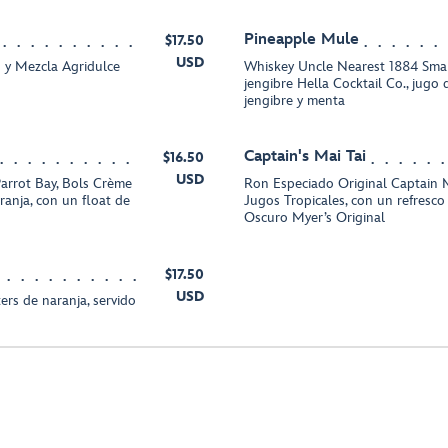
Pineapple Mule
$17.50
USD
 y Mezcla Agridulce
Whiskey Uncle Nearest 1884 Smal
jengibre Hella Cocktail Co., jugo 
jengibre y menta
Captain's Mai Tai
$16.50
USD
arrot Bay, Bols Crème
Ron Especiado Original Captain 
ranja, con un float de
Jugos Tropicales, con un refresc
Oscuro Myer’s Original
$17.50
USD
ers de naranja, servido