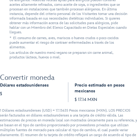
de alérgenos. Nuestras recetas aptas para alérgicos pueden contener
aceites altamente refinados, como aceite de soya, o ingredientes que se
procesan en instalaciones que también procesan alérgenos. En última
instancia, depende del criterio personal de los Visitantes tomar una decisión
informada basada en sus necesidades dietéticas individuales. Si quieres
obtener más información acerca de las solicitudes para alérgicos, pide
hablar con un Miembro del Elenco Capacitado en Dietas Especiales cuando
llegues.
* El consumo de carnes, aves, mariscos o huevos crudos o poco cocidos
puede aumentar el riesgo de contraer enfermedades a través de los
alimentos.
Los artículos de nuestro menú vegano se preparan sin carne animal,
productos lácteos, huevos o miel.
Convertir moneda
Dólares estadounidenses
Precio estimado en pesos
mexicanos
$
$ 17.14 MXN
1 Dólares estadounidenses (USD) = 17.13635 Pesos mexicanos (MXN). LOS PRECIOS
serán facturados en dólares estadounidenses a una tarjeta de crédito válida. Las
estimaciones de precios en moneda local son mostrados únicamente para su referencia, y
se basan en el tipo de cambio proporcionado por proveedores privados que utilizan
múltiples fuentes de mercado para calcular el tipo de cambio, el cual puede variar
diariamente. El resumen de tu tarjeta de crédito reflejará un cargo de acuerdo al tipo de