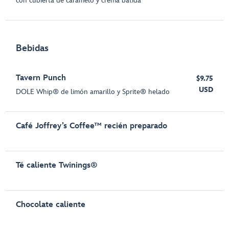
con cubierta de caramelo y crema batida
Bebidas
Tavern Punch
$9.75
USD
DOLE Whip® de limón amarillo y Sprite® helado
Café Joffrey’s Coffee™ recién preparado
Té caliente Twinings®
Chocolate caliente