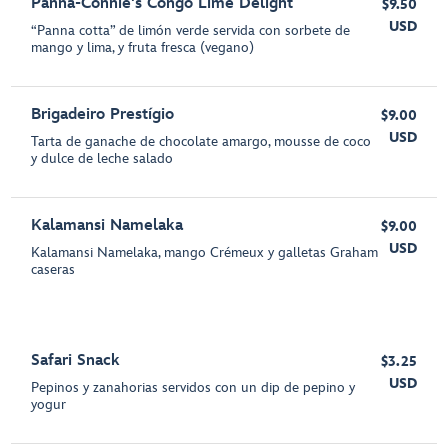
Panna-Connie's Congo Lime Delight
$9.50
USD
“Panna cotta” de limón verde servida con sorbete de
mango y lima, y fruta fresca (vegano)
Brigadeiro Prestígio
$9.00
USD
Tarta de ganache de chocolate amargo, mousse de coco
y dulce de leche salado
Kalamansi Namelaka
$9.00
USD
Kalamansi Namelaka, mango Crémeux y galletas Graham
caseras
Safari Snack
$3.25
USD
Pepinos y zanahorias servidos con un dip de pepino y
yogur