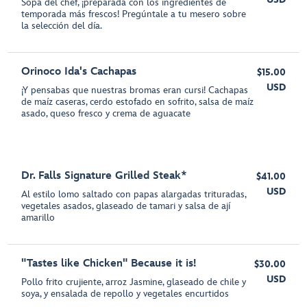
Sopa del chef, ¡preparada con los ingredientes de
temporada más frescos! Pregúntale a tu mesero sobre
la selección del día.
Orinoco Ida's Cachapas
$15.00
USD
¡Y pensabas que nuestras bromas eran cursi! Cachapas
de maíz caseras, cerdo estofado en sofrito, salsa de maíz
asado, queso fresco y crema de aguacate
Dr. Falls Signature Grilled Steak*
$41.00
USD
Al estilo lomo saltado con papas alargadas trituradas,
vegetales asados, glaseado de tamari y salsa de ají
amarillo
"Tastes like Chicken" Because it is!
$30.00
USD
Pollo frito crujiente, arroz Jasmine, glaseado de chile y
soya, y ensalada de repollo y vegetales encurtidos