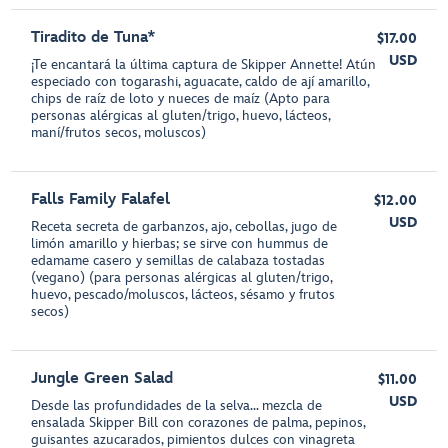
Tiradito de Tuna*
$17.00
USD
¡Te encantará la última captura de Skipper Annette! Atún
especiado con togarashi, aguacate, caldo de ají amarillo,
chips de raíz de loto y nueces de maíz (Apto para
personas alérgicas al gluten/trigo, huevo, lácteos,
maní/frutos secos, moluscos)
Falls Family Falafel
$12.00
USD
Receta secreta de garbanzos, ajo, cebollas, jugo de
limón amarillo y hierbas; se sirve con hummus de
edamame casero y semillas de calabaza tostadas
(vegano) (para personas alérgicas al gluten/trigo,
huevo, pescado/moluscos, lácteos, sésamo y frutos
secos)
Jungle Green Salad
$11.00
USD
Desde las profundidades de la selva… mezcla de
ensalada Skipper Bill con corazones de palma, pepinos,
guisantes azucarados, pimientos dulces con vinagreta