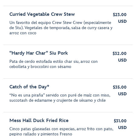
Curried Vegetable Crew Stew
$23.00
USD
Un favorito del equipo Crew Stew Crew (especialmente
de Stu). Vegetales de temporada, salsa de curry casera y
arroz con coco
"Hardy Har Char" Siu Pork
$32.00
USD
Pata de cerdo estofada estilo char siu, arroz con
cebolleta y broccolini con sésamo
Catch of the Day*
$35.00
USD
“No es una piraña” servido con puré de maíz con miso,
succotash de edamame y crujiente de sésamo y chile
Mess Hall Duck Fried Rice
$31.00
USD
Cinco patas glaseadas con especias, arroz frito con pato,
pepino rallado y pimientos Fresno