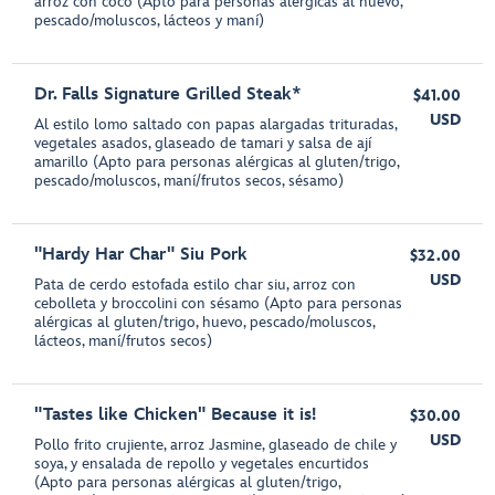
arroz con coco (Apto para personas alérgicas al huevo,
pescado/moluscos, lácteos y maní)
Dr. Falls Signature Grilled Steak*
$41.00
USD
Al estilo lomo saltado con papas alargadas trituradas,
vegetales asados, glaseado de tamari y salsa de ají
amarillo (Apto para personas alérgicas al gluten/trigo,
pescado/moluscos, maní/frutos secos, sésamo)
"Hardy Har Char" Siu Pork
$32.00
USD
Pata de cerdo estofada estilo char siu, arroz con
cebolleta y broccolini con sésamo (Apto para personas
alérgicas al gluten/trigo, huevo, pescado/moluscos,
lácteos, maní/frutos secos)
"Tastes like Chicken" Because it is!
$30.00
USD
Pollo frito crujiente, arroz Jasmine, glaseado de chile y
soya, y ensalada de repollo y vegetales encurtidos
(Apto para personas alérgicas al gluten/trigo,