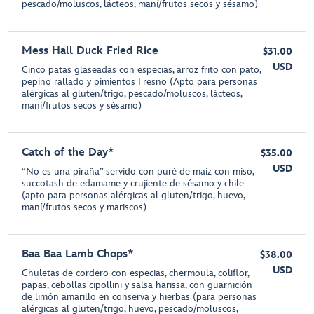
pescado/moluscos, lácteos, maní/frutos secos y sésamo)
Mess Hall Duck Fried Rice
$31.00
USD
Cinco patas glaseadas con especias, arroz frito con pato,
pepino rallado y pimientos Fresno (Apto para personas
alérgicas al gluten/trigo, pescado/moluscos, lácteos,
maní/frutos secos y sésamo)
Catch of the Day*
$35.00
USD
“No es una piraña” servido con puré de maíz con miso,
succotash de edamame y crujiente de sésamo y chile
(apto para personas alérgicas al gluten/trigo, huevo,
maní/frutos secos y mariscos)
Baa Baa Lamb Chops*
$38.00
USD
Chuletas de cordero con especias, chermoula, coliflor,
papas, cebollas cipollini y salsa harissa, con guarnición
de limón amarillo en conserva y hierbas (para personas
alérgicas al gluten/trigo, huevo, pescado/moluscos,