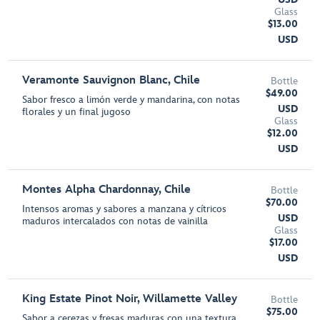
Glass
$13.00
USD
Veramonte Sauvignon Blanc, Chile
Bottle
$49.00
Sabor fresco a limón verde y mandarina, con notas
USD
florales y un final jugoso
Glass
$12.00
USD
Montes Alpha Chardonnay, Chile
Bottle
$70.00
Intensos aromas y sabores a manzana y cítricos
USD
maduros intercalados con notas de vainilla
Glass
$17.00
USD
King Estate Pinot Noir, Willamette Valley
Bottle
$75.00
Sabor a cerezas y fresas maduras con una textura