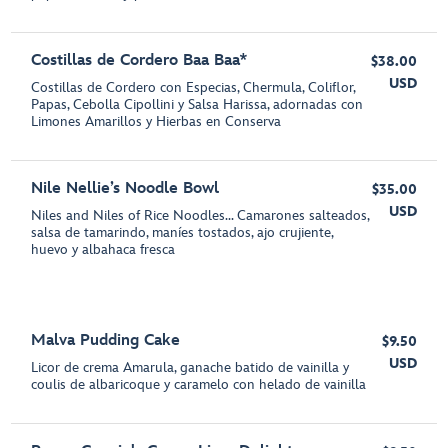
Costillas de Cordero Baa Baa*
$38.00
USD
Costillas de Cordero con Especias, Chermula, Coliflor,
Papas, Cebolla Cipollini y Salsa Harissa, adornadas con
Limones Amarillos y Hierbas en Conserva
Nile Nellie’s Noodle Bowl
$35.00
USD
Niles and Niles of Rice Noodles... Camarones salteados,
salsa de tamarindo, maníes tostados, ajo crujiente,
huevo y albahaca fresca
Malva Pudding Cake
$9.50
USD
Licor de crema Amarula, ganache batido de vainilla y
coulis de albaricoque y caramelo con helado de vainilla