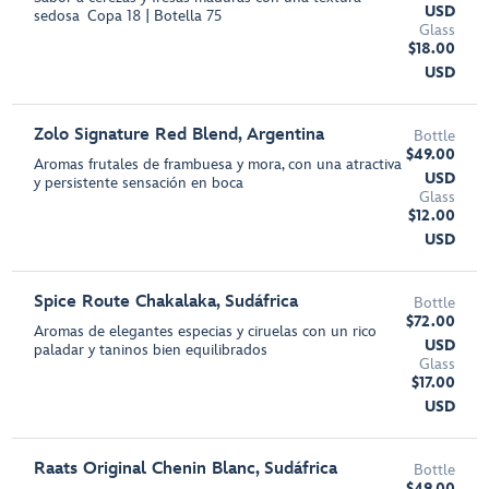
USD
sedosa Copa 18 | Botella 75
Glass
$18.00
USD
Zolo Signature Red Blend, Argentina
Bottle
$49.00
Aromas frutales de frambuesa y mora, con una atractiva
USD
y persistente sensación en boca
Glass
$12.00
USD
Spice Route Chakalaka, Sudáfrica
Bottle
$72.00
Aromas de elegantes especias y ciruelas con un rico
USD
paladar y taninos bien equilibrados
Glass
$17.00
USD
Raats Original Chenin Blanc, Sudáfrica
Bottle
$49.00