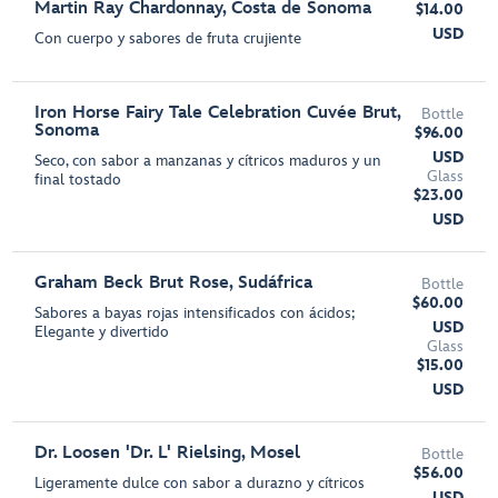
Martin Ray Chardonnay, Costa de Sonoma
$14.00
USD
Con cuerpo y sabores de fruta crujiente
Iron Horse Fairy Tale Celebration Cuvée Brut,
Bottle
Sonoma
$96.00
USD
Seco, con sabor a manzanas y cítricos maduros y un
Glass
final tostado
$23.00
USD
Graham Beck Brut Rose, Sudáfrica
Bottle
$60.00
Sabores a bayas rojas intensificados con ácidos;
USD
Elegante y divertido
Glass
$15.00
USD
Dr. Loosen 'Dr. L' Rielsing, Mosel
Bottle
$56.00
Ligeramente dulce con sabor a durazno y cítricos
USD