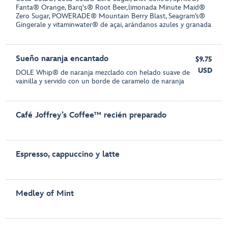
Fanta® Orange, Barq's® Root Beer, limonada Minute Maid®
Zero Sugar, POWERADE® Mountain Berry Blast, Seagram’s®
Gingerale y vitaminwater® de açai, arándanos azules y granada
Sueño naranja encantado
$9.75
USD
DOLE Whip® de naranja mezclado con helado suave de
vainilla y servido con un borde de caramelo de naranja
Café Joffrey’s Coffee™ recién preparado
Espresso, cappuccino y latte
Medley of Mint