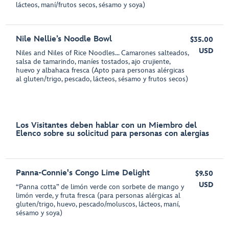
lácteos, maní/frutos secos, sésamo y soya)
Nile Nellie’s Noodle Bowl
$35.00
USD
Niles and Niles of Rice Noodles... Camarones salteados,
salsa de tamarindo, maníes tostados, ajo crujiente,
huevo y albahaca fresca (Apto para personas alérgicas
al gluten/trigo, pescado, lácteos, sésamo y frutos secos)
Los Visitantes deben hablar con un Miembro del
Elenco sobre su solicitud para personas con alergias
Panna-Connie's Congo Lime Delight
$9.50
USD
“Panna cotta” de limón verde con sorbete de mango y
limón verde, y fruta fresca (para personas alérgicas al
gluten/trigo, huevo, pescado/moluscos, lácteos, maní,
sésamo y soya)