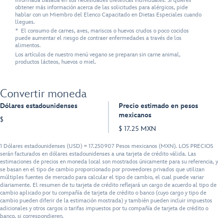
informada basada en sus necesidades dietéticas individuales. Si quieres
obtener más información acerca de las solicitudes para alérgicos, pide
hablar con un Miembro del Elenco Capacitado en Dietas Especiales cuando
llegues.
* El consumo de carnes, aves, mariscos o huevos crudos o poco cocidos
puede aumentar el riesgo de contraer enfermedades a través de los
alimentos.
Los artículos de nuestro menú vegano se preparan sin carne animal,
productos lácteos, huevos o miel.
Convertir moneda
Dólares estadounidenses
Precio estimado en pesos
mexicanos
$
$ 17.25 MXN
1 Dólares estadounidenses (USD) = 17.250907 Pesos mexicanos (MXN). LOS PRECIOS
serán facturados en dólares estadounidenses a una tarjeta de crédito válida. Las
estimaciones de precios en moneda local son mostrados únicamente para su referencia, y
se basan en el tipo de cambio proporcionado por proveedores privados que utilizan
múltiples fuentes de mercado para calcular el tipo de cambio, el cual puede variar
diariamente. El resumen de tu tarjeta de crédito reflejará un cargo de acuerdo al tipo de
cambio aplicado por tu compañía de tarjeta de crédito o banco (cuyo cargo y tipo de
cambio pueden diferir de la estimación mostrada) y también pueden incluir impuestos
adicionales y otros cargos o tarifas impuestos por tu compañía de tarjeta de crédito o
banco, si correspondieren.