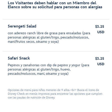
Los Visitantes deben hablar con un Miembro del
Elenco sobre su solicitud para personas con alergias
Serengeti Salad
$3.25
USD
con aderezo ranch libre de grasa para ensaladas (para
personas alérgicas al gluten/trigo, pescado/moluscos,
maní/frutos secos, sésamo y soya)
Safari Snack
$3.25
USD
Pepinos y zanahorias con dip de pepino y yogur (para
personas alérgicas al gluten/trigo, huevo,
pescado/moluscos, maní, sésamo y soya)
Opciones de menú para niños menores de 9 años.<br> Busca el ícono de
Disney Check en menús impresos para encontrar las opciones que cumplen
con las pautas de nutrición de Disney.