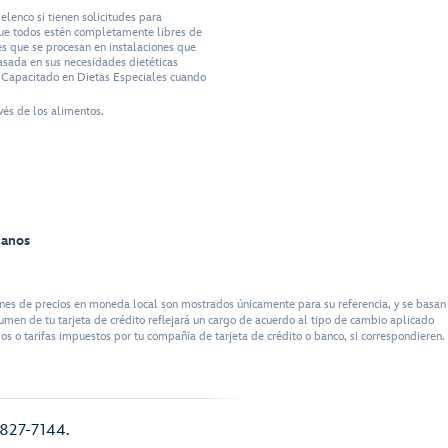
lenco si tienen solicitudes para
que todos estén completamente libres de
es que se procesan en instalaciones que
asada en sus necesidades dietéticas
co Capacitado en Dietas Especiales cuando
vés de los alimentos.
canos
es de precios en moneda local son mostrados únicamente para su referencia, y se basan
umen de tu tarjeta de crédito reflejará un cargo de acuerdo al tipo de cambio aplicado
s o tarifas impuestos por tu compañía de tarjeta de crédito o banco, si correspondieren.
) 827-7144.