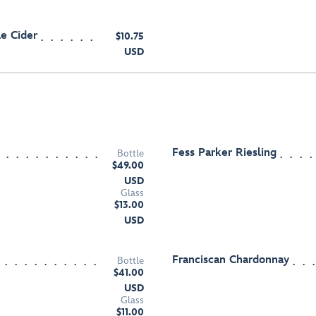
e Cider
$10.75
USD
Fess Parker Riesling
Bottle
$49.00
USD
Glass
$13.00
USD
Franciscan Chardonnay
Bottle
$41.00
USD
Glass
$11.00