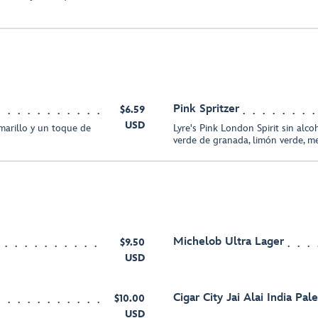
Pink Spritzer
$6.59
USD
marillo y un toque de
Lyre's Pink London Spirit sin alco
verde de granada, limón verde, m
Michelob Ultra Lager
$9.50
USD
Cigar City Jai Alai India Pal
$10.00
USD