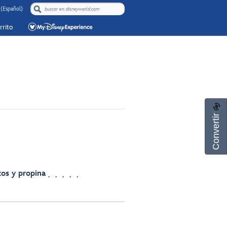
(Español)
rrito
Convertir
os y propina