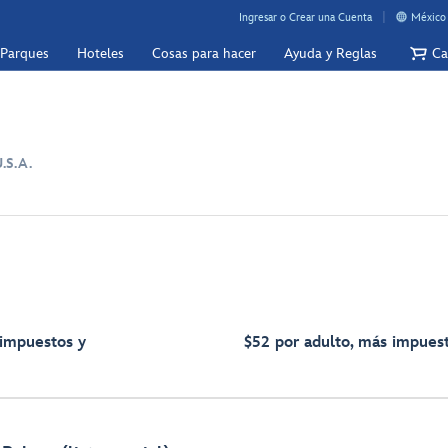
Ingresar o Crear una Cuenta
México 
 Parques
Hoteles
Cosas para hacer
Ayuda y Reglas
Ca
.S.A.
 impuestos y
$52 por adulto, más impuest