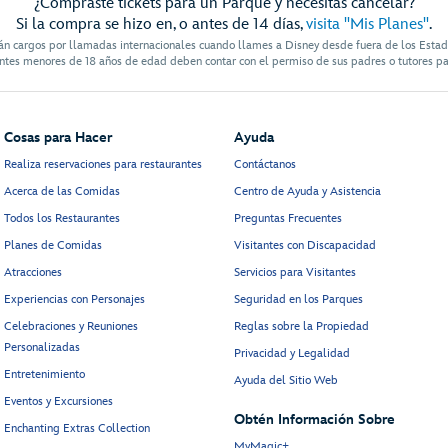
¿Compraste tickets para un Parque y necesitas cancelar?
Si la compra se hizo en, o antes de 14 días,
visita "Mis Planes"
.
án cargos por llamadas internacionales cuando llames a Disney desde fuera de los Esta
antes menores de 18 años de edad deben contar con el permiso de sus padres o tutores pa
Cosas para Hacer
Ayuda
Realiza reservaciones para restaurantes
Contáctanos
Acerca de las Comidas
Centro de Ayuda y Asistencia
Todos los Restaurantes
Preguntas Frecuentes
Planes de Comidas
Visitantes con Discapacidad
Atracciones
Servicios para Visitantes
Experiencias con Personajes
Seguridad en los Parques
Celebraciones y Reuniones
Reglas sobre la Propiedad
Personalizadas
Privacidad y Legalidad
Entretenimiento
Ayuda del Sitio Web
Eventos y Excursiones
Obtén Información Sobre
Enchanting Extras Collection
MyMagic+