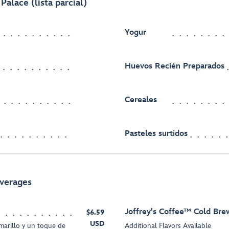
Palace (lista parcial)
Yogur
Huevos Recién Preparados
Cereales
Pasteles surtidos
everages
Joffrey's Coffee™ Cold Bre
$6.59
USD
marillo y un toque de
Additional Flavors Available