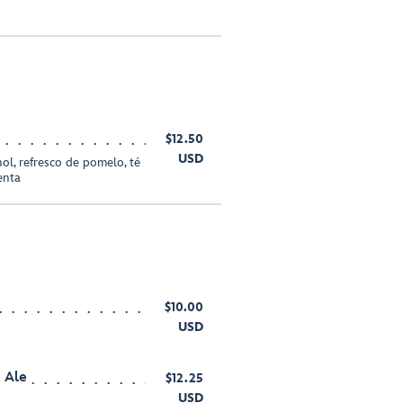
$12.50
USD
hol, refresco de pomelo, té
enta
$10.00
USD
e Ale
$12.25
USD