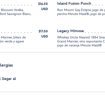
Island Fusion Punch
$16.50
USD
e Blossom Vodka,
Ron Mount Gay Eclipse, jugo de 
wford Sauvignon Blanc,
parcha Minute Maid®, jugo de pi
Legacy Mimosa
$17.50
USD
 Marnier, bíters de
Whiskey Uncle Nearest 1884 Small
món verde y agave
Grand Marnier, vino espumante Ch
jugo de naranja Minute Maid®
lergias
 llegar al