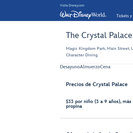
Visita Disney.com
Tickets y
The Crystal Palace
Magic Kingdom Park, Main Street, U
Character Dining
Desayuno
Almuerzo
Cena
Precios de Crystal Palace
$33 por niño (3 a 9 años), más
propina