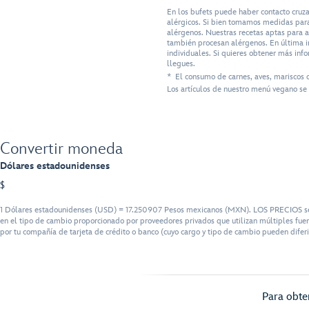
En los bufets puede haber contacto cruza
alérgicos. Si bien tomamos medidas para
alérgenos. Nuestras recetas aptas para a
también procesan alérgenos. En última in
individuales. Si quieres obtener más inf
llegues.
* El consumo de carnes, aves, mariscos 
Los artículos de nuestro menú vegano se 
Convertir moneda
Dólares estadounidenses
$
1 Dólares estadounidenses (USD) = 17.250907 Pesos mexicanos (MXN). LOS PRECIOS serán 
en el tipo de cambio proporcionado por proveedores privados que utilizan múltiples fuen
por tu compañía de tarjeta de crédito o banco (cuyo cargo y tipo de cambio pueden diferi
Para obten