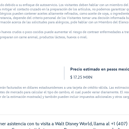
do debido a su enfoque de autoservicio. Los visitantes deben hablar con un miembro del e
 mitigar el contacto cruzado en la preparación de los artículos, no podemos garantizar 
lérgicos pueden contener aceites altamente refinados, como aceite de soya, o ingredient
stancia, depende del criterio personal de los Visitantes tomar una decisión informada b
ormación acerca de las solicitudes para alérgicos, pide hablar con un Miembro del Elen
o huevos crudos o poco cocidos puede aumentar el riesgo de contraer enfermedades a tra
preparan sin carne animal, productos lácteos, huevos o miel.
Precio estimado en pesos mexi
$ 17.25 MXN
facturados en dólares estadounidenses a una tarjeta de crédito válida. Las estimacion
tes de mercado para calcular el tipo de cambio, el cual puede variar diariamente. El res
r de la estimación mostrada) y también pueden incluir impuestos adicionales y otros cargo
er asistencia con tu visita a Walt Disney World, llama al +1 (407