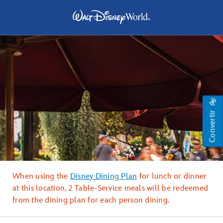
Convertir
When using the
Disney Dining Plan
for lunch or dinner
at this location, 2 Table-Service meals will be redeemed
from the dining plan for each person dining.