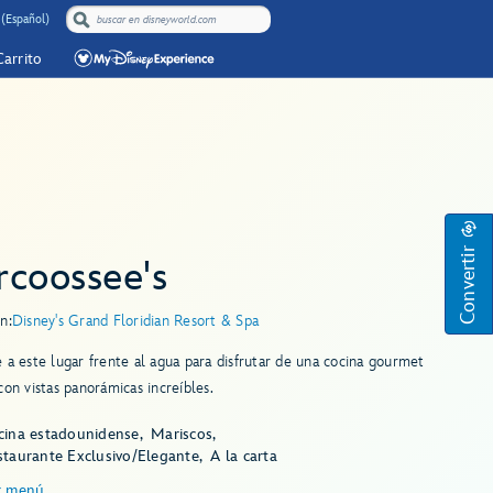
(Español)
Carrito
Convertir
rcoossee's
n:
Disney's Grand Floridian Resort & Spa
 a este lugar frente al agua para disfrutar de una cocina gourmet
con vistas panorámicas increíbles.
cina estadounidense
Mariscos
staurante Exclusivo/Elegante
A la carta
r menú