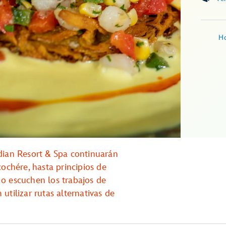
Ho
dian Resort & Spa continuarán
cochére, hasta principios de
o escuchen los trabajos de
utilizar rutas alternativas de