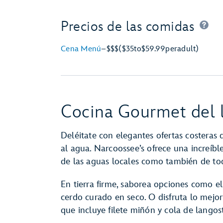
Precios de las comidas
Cena Menú
–
$$$
($35
to
$59.99
per
adult)
Cocina Gourmet del l
Deléitate con elegantes ofertas costeras d
al agua. Narcoossee’s ofrece una increíbl
de las aguas locales como también de t
En tierra firme, saborea opciones como e
cerdo curado en seco. O disfruta lo mejo
que incluye filete miñón y cola de langos