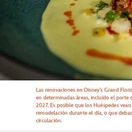
Las renovaciones en Disney’s Grand Flori
en determinadas áreas, incluido el porte 
2027. Es posible que los Huéspedes vean 
remodelación durante el día, o que deban 
circulación.