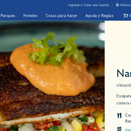
Ingresar o Crear una Cuenta
México 
y Parques
Hoteles
Cosas para hacer
Ayuda y Reglas
Na
Ubicació
Escápate
costera 
Co
Re
Ve