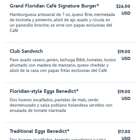
Grand Floridian Café Signature Burger*
$26.00
USD
Hamburguesa artesanal de 7 oz, queso Brie, mermelada
de tocineta y pimiento, alioli de ajo asado y rúcula en
un panecillo brioche; se sirve con papas exclusivas del
Café
Club Sandwich
$19.00
USD
Pavo asado casero, jamón, lechuga Bibb, tomates, tocino
ahumado con madera de manzano, queso cheddar y
alioli de la casa con papas fritas exclusivas del Café
Floridian-style Eggs Benedict*
$19.00
USD
Dos huevos escalfados, pasteles de maíz, cerdo
desmenuzado y salsa poblano holandesa servidos con
ensalada de tomate marinada
Traditional Eggs Benedict*
$17.00
USD
Dos huevos escalfados, tocineta canadiense y salsa