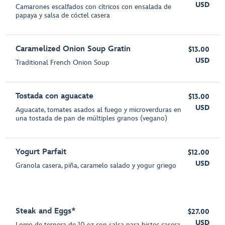
USD
Camarones escalfados con cítricos con ensalada de
papaya y salsa de cóctel casera
Caramelized Onion Soup Gratin
$13.00
USD
Traditional French Onion Soup
Tostada con aguacate
$13.00
USD
Aguacate, tomates asados al fuego y microverduras en
una tostada de pan de múltiples granos (vegano)
Yogurt Parfait
$12.00
USD
Granola casera, piña, caramelo salado y yogur griego
Steak and Eggs*
$27.00
USD
Lomo de ternera de 10 oz con salsa para bistec casera,