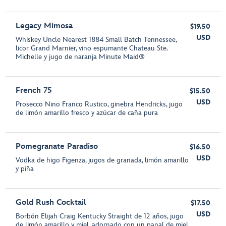
Legacy Mimosa
$19.50
USD
Whiskey Uncle Nearest 1884 Small Batch Tennessee,
licor Grand Marnier, vino espumante Chateau Ste.
Michelle y jugo de naranja Minute Maid®
French 75
$15.50
USD
Prosecco Nino Franco Rustico, ginebra Hendricks, jugo
de limón amarillo fresco y azúcar de caña pura
Pomegranate Paradiso
$16.50
USD
Vodka de higo Figenza, jugos de granada, limón amarillo
y piña
Gold Rush Cocktail
$17.50
USD
Borbón Elijah Craig Kentucky Straight de 12 años, jugo
de limón amarillo y miel, adornado con un panal de miel