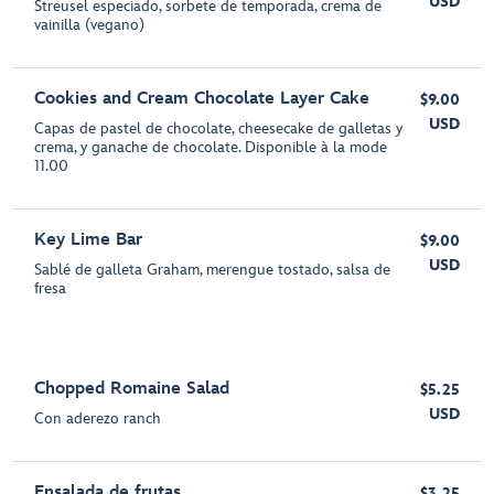
USD
Streusel especiado, sorbete de temporada, crema de
vainilla (vegano)
Cookies and Cream Chocolate Layer Cake
$9.00
USD
Capas de pastel de chocolate, cheesecake de galletas y
crema, y ganache de chocolate. Disponible à la mode
11.00
Key Lime Bar
$9.00
USD
Sablé de galleta Graham, merengue tostado, salsa de
fresa
Chopped Romaine Salad
$5.25
USD
Con aderezo ranch
Ensalada de frutas
$3.25