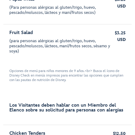
USD
(Para personas alérgicas al gluten/trigo, huevo,
pescado/moluscos, lácteos y maní/frutos secos)
Fruit Salad
$3.25
USD
(para personas alérgicas al gluten/trigo, huevo,
pescado/moluscos, lácteos, maní/frutos secos, sésamo y
soya)
Opciones de menú para niños menores de 9 años.<br> Busca el ícono de
Disney Check en menús impresos para encontrar las opciones que cumplen
con las pautas de nutrición de Disney.
Los Visitantes deben hablar con un Miembro del
Elenco sobre su solicitud para personas con alergias
Chicken Tenders
$12.50