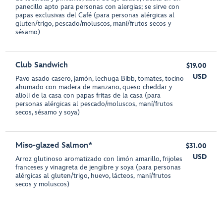
panecillo apto para personas con alergias; se sirve con
papas exclusivas del Café (para personas alérgicas al
gluten/trigo, pescado/moluscos, maní/frutos secos y
sésamo)
Club Sandwich
$19.00
USD
Pavo asado casero, jamón, lechuga Bibb, tomates, tocino
ahumado con madera de manzano, queso cheddar y
alioli de la casa con papas fritas de la casa (para
personas alérgicas al pescado/moluscos, maní/frutos
secos, sésamo y soya)
Miso-glazed Salmon*
$31.00
USD
Arroz glutinoso aromatizado con limón amarillo, frijoles
franceses y vinagreta de jengibre y soya (para personas
alérgicas al gluten/trigo, huevo, lácteos, maní/frutos
secos y moluscos)