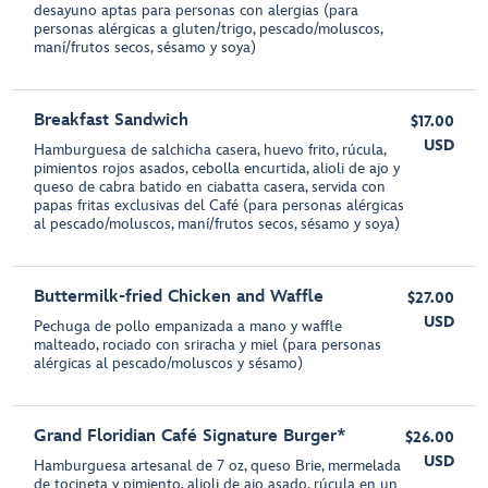
desayuno aptas para personas con alergias (para
personas alérgicas a gluten/trigo, pescado/moluscos,
maní/frutos secos, sésamo y soya)
Breakfast Sandwich
$17.00
USD
Hamburguesa de salchicha casera, huevo frito, rúcula,
pimientos rojos asados, cebolla encurtida, alioli de ajo y
queso de cabra batido en ciabatta casera, servida con
papas fritas exclusivas del Café (para personas alérgicas
al pescado/moluscos, maní/frutos secos, sésamo y soya)
Buttermilk-fried Chicken and Waffle
$27.00
USD
Pechuga de pollo empanizada a mano y waffle
malteado, rociado con sriracha y miel (para personas
alérgicas al pescado/moluscos y sésamo)
Grand Floridian Café Signature Burger*
$26.00
USD
Hamburguesa artesanal de 7 oz, queso Brie, mermelada
de tocineta y pimiento, alioli de ajo asado, rúcula en un