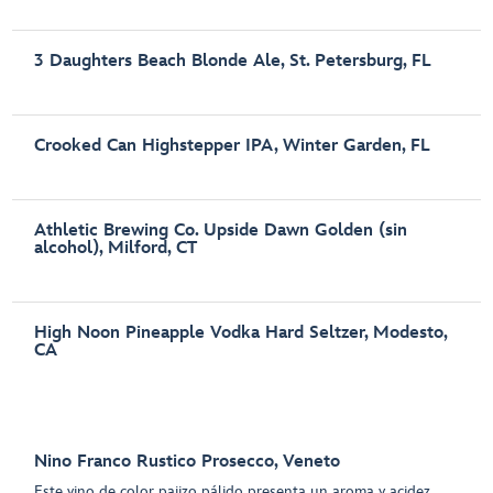
3 Daughters Beach Blonde Ale, St. Petersburg, FL
Crooked Can Highstepper IPA, Winter Garden, FL
Athletic Brewing Co. Upside Dawn Golden (sin
alcohol), Milford, CT
High Noon Pineapple Vodka Hard Seltzer, Modesto,
CA
Nino Franco Rustico Prosecco, Veneto
Este vino de color pajizo pálido presenta un aroma y acidez