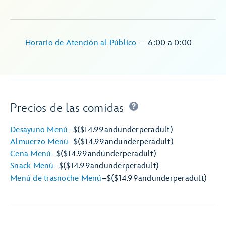
Horario de Atención al Público
–
6:00
a
0:00
Precios de las comidas
Desayuno Menú
–
$
($14.99
and
under
per
adult)
Almuerzo Menú
–
$
($14.99
and
under
per
adult)
Cena Menú
–
$
($14.99
and
under
per
adult)
Snack Menú
–
$
($14.99
and
under
per
adult)
Menú de trasnoche Menú
–
$
($14.99
and
under
per
adult)