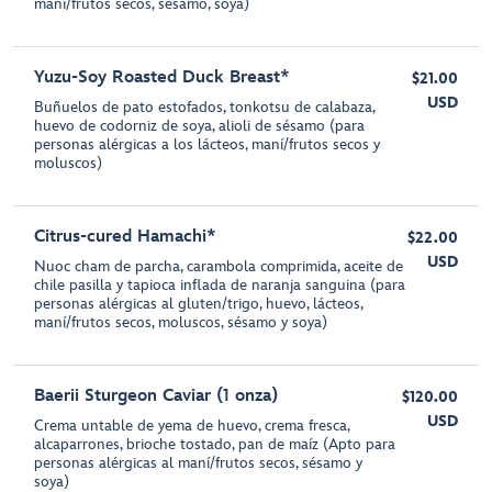
maní/frutos secos, sésamo, soya)
Yuzu-Soy Roasted Duck Breast*
$21.00
USD
Buñuelos de pato estofados, tonkotsu de calabaza,
huevo de codorniz de soya, alioli de sésamo (para
personas alérgicas a los lácteos, maní/frutos secos y
moluscos)
Citrus-cured Hamachi*
$22.00
USD
Nuoc cham de parcha, carambola comprimida, aceite de
chile pasilla y tapioca inflada de naranja sanguina (para
personas alérgicas al gluten/trigo, huevo, lácteos,
maní/frutos secos, moluscos, sésamo y soya)
Baerii Sturgeon Caviar (1 onza)
$120.00
USD
Crema untable de yema de huevo, crema fresca,
alcaparrones, brioche tostado, pan de maíz (Apto para
personas alérgicas al maní/frutos secos, sésamo y
soya)