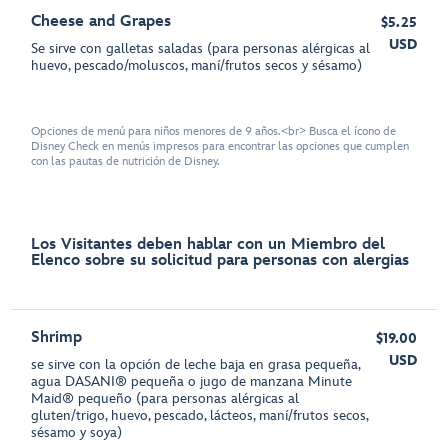
Cheese and Grapes
$5.25
USD
Se sirve con galletas saladas (para personas alérgicas al
huevo, pescado/moluscos, maní/frutos secos y sésamo)
Opciones de menú para niños menores de 9 años.<br> Busca el ícono de
Disney Check en menús impresos para encontrar las opciones que cumplen
con las pautas de nutrición de Disney.
Los Visitantes deben hablar con un Miembro del
Elenco sobre su solicitud para personas con alergias
Shrimp
$19.00
USD
se sirve con la opción de leche baja en grasa pequeña,
agua DASANI® pequeña o jugo de manzana Minute
Maid® pequeño (para personas alérgicas al
gluten/trigo, huevo, pescado, lácteos, maní/frutos secos,
sésamo y soya)