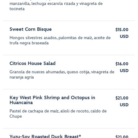
manzanilla, lechuga escarola rizada y vinagreta de
tocineta
Sweet Corn Bisque
$15.00
USD
Hongos silvestres asados, palomitas de maíz, aceite de
trufa negra braseada
Citricos House Salad
$16.00
USD
Granola de nueces ahumadas, queso cotija, vinagreta de
naranja agria
Key West Pink Shrimp and Octopus in
$21.00
Huancaína
USD
Pastel de cachapa de maíz, alioli de rocoto, caldo de
Chupe
Yuzu-Soy Roasted Duck Breast*
$21.00