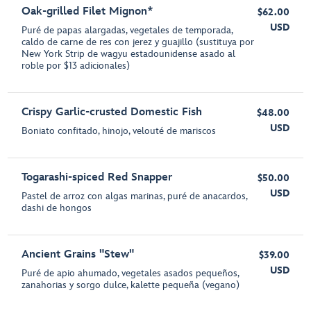
Oak-grilled Filet Mignon*
$62.00
USD
Puré de papas alargadas, vegetales de temporada,
caldo de carne de res con jerez y guajillo (sustituya por
New York Strip de wagyu estadounidense asado al
roble por $13 adicionales)
Crispy Garlic-crusted Domestic Fish
$48.00
USD
Boniato confitado, hinojo, velouté de mariscos
Togarashi-spiced Red Snapper
$50.00
USD
Pastel de arroz con algas marinas, puré de anacardos,
dashi de hongos
Ancient Grains "Stew"
$39.00
USD
Puré de apio ahumado, vegetales asados pequeños,
zanahorias y sorgo dulce, kalette pequeña (vegano)