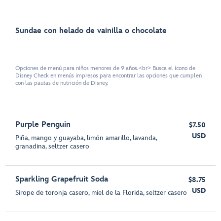
Sundae con helado de vainilla o chocolate
Opciones de menú para niños menores de 9 años.<br> Busca el ícono de
Disney Check en menús impresos para encontrar las opciones que cumplen
con las pautas de nutrición de Disney.
Purple Penguin
$7.50
USD
Piña, mango y guayaba, limón amarillo, lavanda,
granadina, seltzer casero
Sparkling Grapefruit Soda
$8.75
USD
Sirope de toronja casero, miel de la Florida, seltzer casero