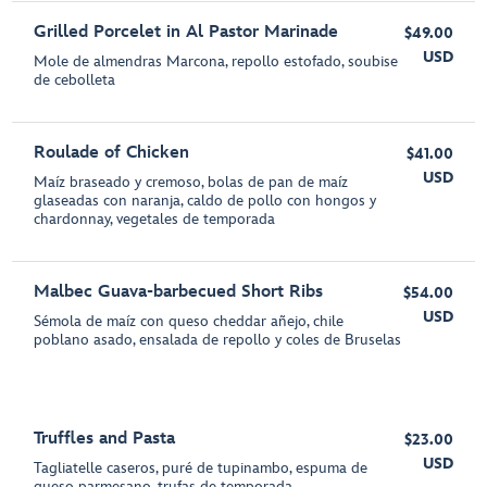
Grilled Porcelet in Al Pastor Marinade
$49.00
USD
Mole de almendras Marcona, repollo estofado, soubise
de cebolleta
Roulade of Chicken
$41.00
USD
Maíz braseado y cremoso, bolas de pan de maíz
glaseadas con naranja, caldo de pollo con hongos y
chardonnay, vegetales de temporada
Malbec Guava-barbecued Short Ribs
$54.00
USD
Sémola de maíz con queso cheddar añejo, chile
poblano asado, ensalada de repollo y coles de Bruselas
Truffles and Pasta
$23.00
USD
Tagliatelle caseros, puré de tupinambo, espuma de
queso parmesano, trufas de temporada