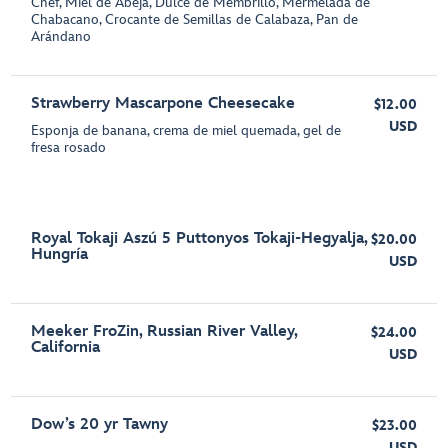
Chef, Miel de Abeja, Dulce de Membrillo, Mermelada de
Chabacano, Crocante de Semillas de Calabaza, Pan de
Arándano
Strawberry Mascarpone Cheesecake
$12.00
USD
Esponja de banana, crema de miel quemada, gel de
fresa rosado
Royal Tokaji Aszú 5 Puttonyos Tokaji-Hegyalja,
$20.00
Hungría
USD
Meeker FroZin, Russian River Valley,
$24.00
California
USD
Dow’s 20 yr Tawny
$23.00
USD