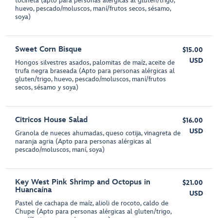
tocineta (apto para personas alérgicas al gluten/trigo,
huevo, pescado/moluscos, maní/frutos secos, sésamo,
soya)
Sweet Corn Bisque
$15.00
USD
Hongos silvestres asados, palomitas de maíz, aceite de
trufa negra braseada (Apto para personas alérgicas al
gluten/trigo, huevo, pescado/moluscos, maní/frutos
secos, sésamo y soya)
Citricos House Salad
$16.00
USD
Granola de nueces ahumadas, queso cotija, vinagreta de
naranja agria (Apto para personas alérgicas al
pescado/moluscos, maní, soya)
Key West Pink Shrimp and Octopus in
$21.00
Huancaína
USD
Pastel de cachapa de maíz, alioli de rocoto, caldo de
Chupe (Apto para personas alérgicas al gluten/trigo,