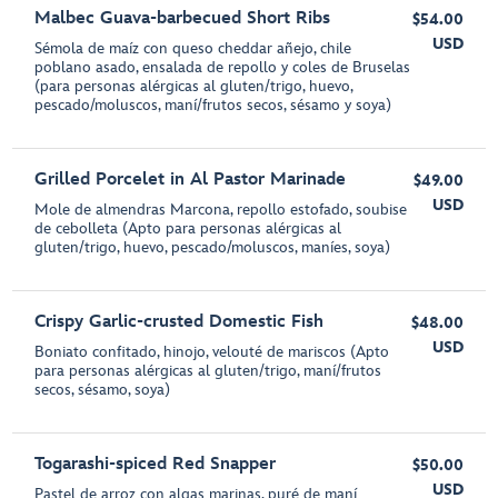
Malbec Guava-barbecued Short Ribs
$54.00
USD
Sémola de maíz con queso cheddar añejo, chile
poblano asado, ensalada de repollo y coles de Bruselas
(para personas alérgicas al gluten/trigo, huevo,
pescado/moluscos, maní/frutos secos, sésamo y soya)
Grilled Porcelet in Al Pastor Marinade
$49.00
USD
Mole de almendras Marcona, repollo estofado, soubise
de cebolleta (Apto para personas alérgicas al
gluten/trigo, huevo, pescado/moluscos, maníes, soya)
Crispy Garlic-crusted Domestic Fish
$48.00
USD
Boniato confitado, hinojo, velouté de mariscos (Apto
para personas alérgicas al gluten/trigo, maní/frutos
secos, sésamo, soya)
Togarashi-spiced Red Snapper
$50.00
USD
Pastel de arroz con algas marinas, puré de maní