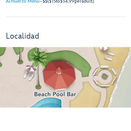
Almuerzo Menú
–
$$
($15
to
$34.99
per
adult)
Localidad