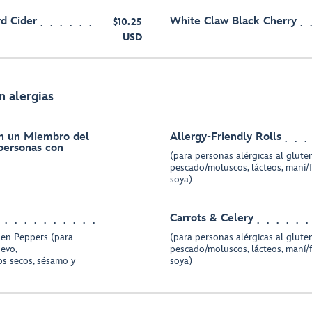
d Cider
White Claw Black Cherry
$10.25
USD
n alergias
on un Miembro del
Allergy-Friendly Rolls
 personas con
(para personas alérgicas al gluten
pescado/moluscos, lácteos, maní/
soya)
Carrots & Celery
den Peppers (para
(para personas alérgicas al gluten
uevo,
pescado/moluscos, lácteos, maní/
os secos, sésamo y
soya)