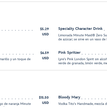
Specialty Character Drink
$5.29
USD
Limonada Minute Maid® Zero Su
de azúcar; se sirve en un vaso de
Pink Spritzer
$6.59
USD
marillo y un toque de
Lyre's Pink London Spirit sin alco
verde de granada, limón verde, m
Bloody Mary
$15.50
USD
go de naranja Minute
Vodka Tito's Handmade, mezcla d