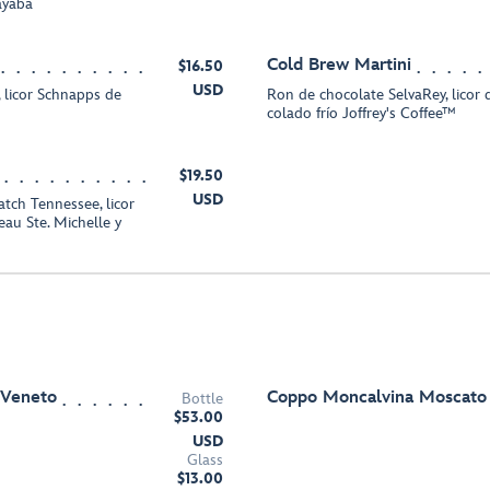
ayaba
Cold Brew Martini
$16.50
USD
 licor Schnapps de
Ron de chocolate SelvaRey, licor d
colado frío Joffrey's Coffee™
$19.50
USD
tch Tennessee, licor
au Ste. Michelle y
 Veneto
Coppo Moncalvina Moscato 
Bottle
$53.00
USD
Glass
$13.00