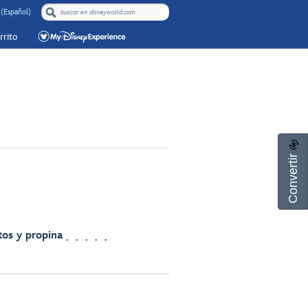
(Español)
rrito
Convertir
tos y propina