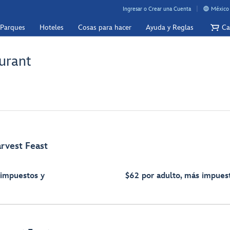
Ingresar o Crear una Cuenta
México 
 Parques
Hoteles
Cosas para hacer
Ayuda y Reglas
Ca
urant
arvest Feast
 impuestos y
$62 por adulto, más impues