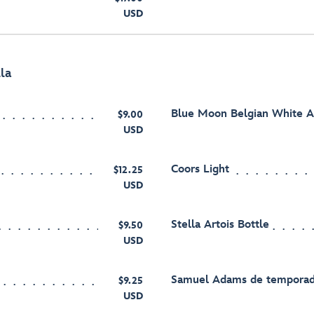
USD
la
Blue Moon Belgian White A
$9.00
USD
Coors Light
$12.25
USD
Stella Artois Bottle
$9.50
USD
Samuel Adams de tempora
$9.25
USD