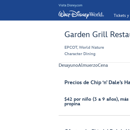
Visita Disney.com
Tickets y
Garden Grill Resta
EPCOT, World Nature
Character Dining
Desayuno
Almuerzo
Cena
Precios de Chip ‘n’ Dale’s H
$42 por niño (3 a 9 años), más
propina