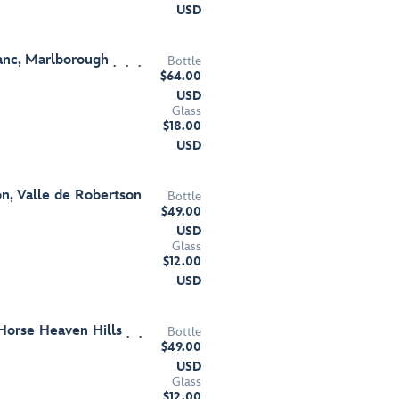
USD
anc, Marlborough
Bottle
$64.00
USD
Glass
$18.00
USD
on, Valle de Robertson
Bottle
$49.00
USD
Glass
$12.00
USD
Horse Heaven Hills
Bottle
$49.00
USD
Glass
$12.00