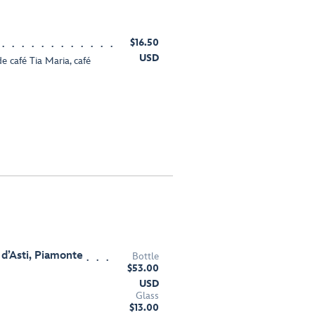
$16.50
USD
e café Tia Maria, café
d’Asti, Piamonte
Bottle
$53.00
USD
Glass
$13.00