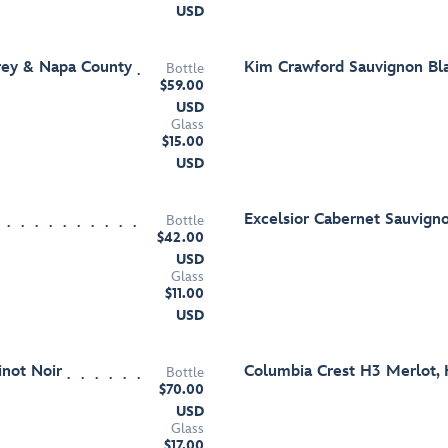
USD
rey & Napa County
Kim Crawford Sauvignon Bl
Bottle
$59.00
USD
Glass
$15.00
USD
Excelsior Cabernet Sauvign
Bottle
$42.00
USD
Glass
$11.00
USD
not Noir
Columbia Crest H3 Merlot, 
Bottle
$70.00
USD
Glass
$17.00