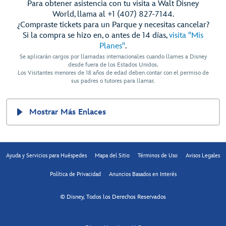
Para obtener asistencia con tu visita a Walt Disney
World, llama al +1 (407) 827-7144.
¿Compraste tickets para un Parque y necesitas cancelar?
Si la compra se hizo en, o antes de 14 días,
visita "Mis
Planes"
.
Se aplicarán cargos por llamadas internacionales cuando llames a Disney
desde fuera de los Estados Unidos.
Los Visitantes menores de 18 años de edad deben contar con el permiso de
sus padres o tutores para llamar.
Mostrar Más Enlaces
Ayuda y Servicios para Huéspedes
Mapa del Sitio
Términos de Uso
Avisos Legales
Política de Privacidad
Anuncios Basados en Interés
© Disney, Todos los Derechos Reservados