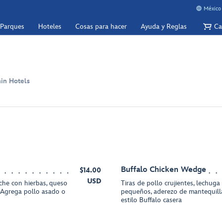
México 
 Parques
Hoteles
Cosas para hacer
Ayuda y Reglas
Ca
in Hotels
Buffalo Chicken Wedge
$14.00
USD
che con hierbas, queso
Tiras de pollo crujientes, lechuga
 Agrega pollo asado o
pequeños, aderezo de mantequilla
estilo Buffalo casera