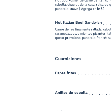
Hot dog kosher de carne de 12", con
cebolla, chucrut de la casa, salsa de 
panecillo suave | Agrega chile $2
Hot Italian Beef Sandwich
Carne de res finamente rallada, cebo
caramelizados, pimientos picantes ita
queso provolone, panecillo francés s
Guarniciones
Papas fritas
Anillos de cebolla