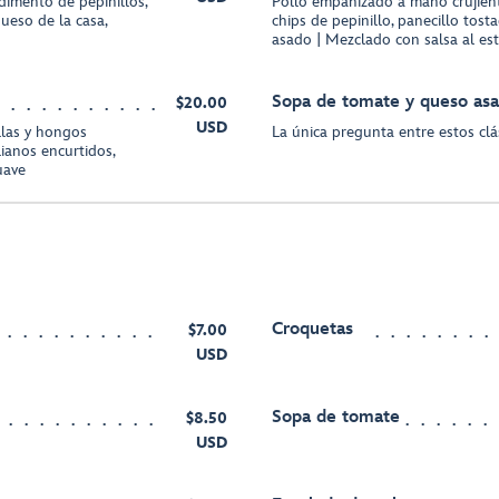
dimento de pepinillos,
Pollo empanizado a mano crujient
queso de la casa,
chips de pepinillo, panecillo tost
asado | Mezclado con salsa al est
Sopa de tomate y queso as
$20.00
USD
llas y hongos
La única pregunta entre estos clá
lianos encurtidos,
uave
Croquetas
$7.00
USD
Sopa de tomate
$8.50
USD