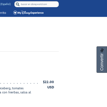
(Español)
rrito
Convertir
$22.00
USD
 iceberg, tomates
 con hierbas, salsa al