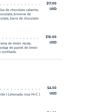
$17.00
USD
lsa de chocolate caliente,
hocolate, brownie de
colate, barra de chocolate
$18.00
USD
crema de limón verde,
odaja de pastel de limón
e confitado
$4.50
USD
rite | Limonada rosa Hi-C |