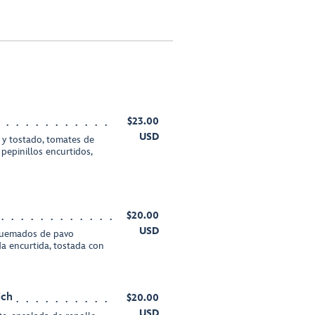
$23.00
USD
 y tostado, tomates de
e pepinillos encurtidos,
$20.00
USD
quemados de pavo
a encurtida, tostada con
ich
$20.00
USD