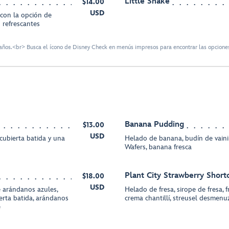
Little Shake
$14.00
USD
 con la opción de
s refrescantes
ños.<br> Busca el ícono de Disney Check en menús impresos para encontrar las opciones
Banana Pudding
$13.00
USD
 cubierta batida y una
Helado de banana, budín de vainill
Wafers, banana fresca
Plant City Strawberry Short
$18.00
USD
 arándanos azules,
Helado de fresa, sirope de fresa, f
rta batida, arándanos
crema chantillí, streusel desmenu
e