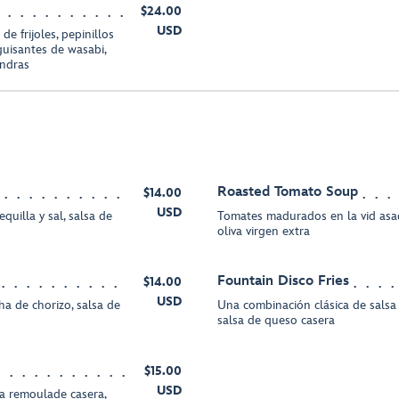
$24.00
USD
e frijoles, pepinillos
guisantes de wasabi,
endras
Roasted Tomato Soup
$14.00
USD
uilla y sal, salsa de
Tomates madurados en la vid asad
oliva virgen extra
Fountain Disco Fries
$14.00
USD
ha de chorizo, salsa de
Una combinación clásica de salsa d
salsa de queso casera
$15.00
USD
a remoulade casera,