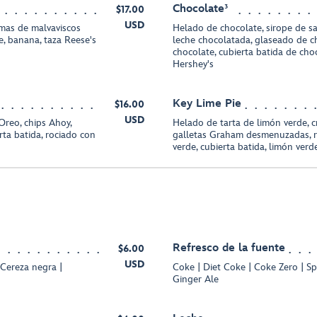
Chocolate³
$17.00
USD
mas de malvaviscos
Helado de chocolate, sirope de sa
e, banana, taza Reese's
leche chocolatada, glaseado de c
chocolate, cubierta batida de cho
Hershey's
Key Lime Pie
$16.00
USD
Oreo, chips Ahoy,
Helado de tarta de limón verde, 
rta batida, rociado con
galletas Graham desmenuzadas, r
verde, cubierta batida, limón verd
Refresco de la fuente
$6.00
USD
 Cereza negra |
Coke | Diet Coke | Coke Zero | Sp
Ginger Ale