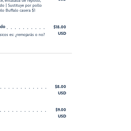
e, ensalada de repollo,
ado | Sustituye por pollo
ilo Buffalo casera $1
ado
$18.00
USD
sicos es: ¿remojarás o no?
$8.00
USD
$9.00
USD