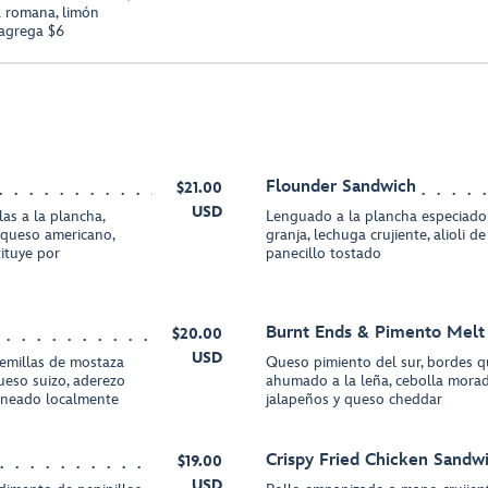
a romana, limón
 agrega $6
Flounder Sandwich
$21.00
USD
las a la plancha,
Lenguado a la plancha especiado
, queso americano,
granja, lechuga crujiente, alioli d
ituye por
panecillo tostado
Burnt Ends & Pimento Melt
$20.00
USD
semillas de mostaza
Queso pimiento del sur, bordes 
ueso suizo, aderezo
ahumado a la leña, cebolla morad
rneado localmente
jalapeños y queso cheddar
Crispy Fried Chicken Sandw
$19.00
USD