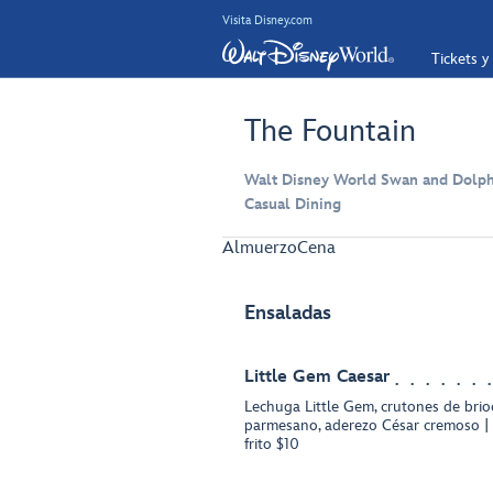
Visita Disney.com
Tickets y
The Fountain
Walt Disney World Swan and Dolph
Casual Dining
Almuerzo
Cena
Ensaladas
Little Gem Caesar
Lechuga Little Gem, crutones de brio
parmesano, aderezo César cremoso |
frito $10