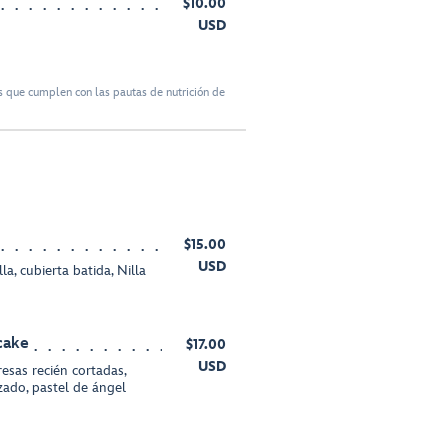
$10.00
USD
 que cumplen con las pautas de nutrición de
$15.00
USD
a, cubierta batida, Nilla
cake
$17.00
USD
resas recién cortadas,
zado, pastel de ángel