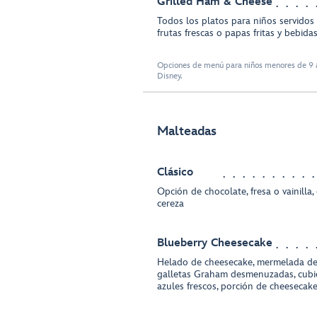
Grilled Ham & Cheese
Todos los platos para niños servidos
frutas frescas o papas fritas y bebida
Opciones de menú para niños menores de 9 a
Disney.
Malteadas
Clásico
Opción de chocolate, fresa o vainilla,
cereza
Blueberry Cheesecake
Helado de cheesecake, mermelada de
galletas Graham desmenuzadas, cubie
azules frescos, porción de cheesecak