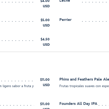
Leche
$4.00
USD
Perrier
$5.00
USD
$4.50
USD
Phins and Feathers Pale Al
$11.00
USD
n ligero sabor a fruta y
Frutas tropicales suaves con espe
Founders All Day IPA
$11.00