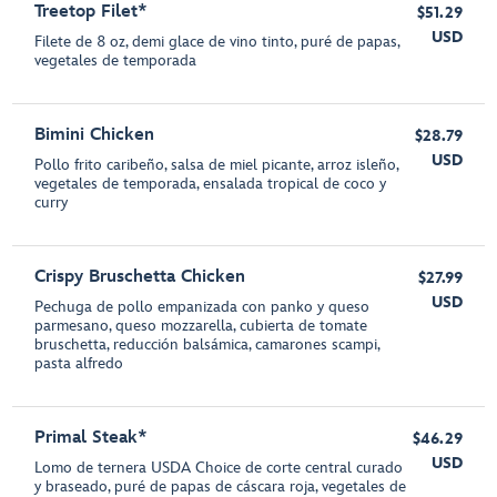
Treetop Filet*
$51.29
USD
Filete de 8 oz, demi glace de vino tinto, puré de papas,
vegetales de temporada
Bimini Chicken
$28.79
USD
Pollo frito caribeño, salsa de miel picante, arroz isleño,
vegetales de temporada, ensalada tropical de coco y
curry
Crispy Bruschetta Chicken
$27.99
USD
Pechuga de pollo empanizada con panko y queso
parmesano, queso mozzarella, cubierta de tomate
bruschetta, reducción balsámica, camarones scampi,
pasta alfredo
Primal Steak*
$46.29
USD
Lomo de ternera USDA Choice de corte central curado
y braseado, puré de papas de cáscara roja, vegetales de