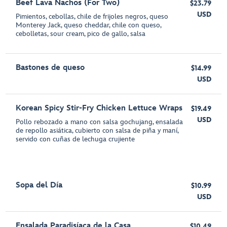
Beef Lava Nachos (For Two)
$23.79
USD
Pimientos, cebollas, chile de frijoles negros, queso
Monterey Jack, queso cheddar, chile con queso,
cebolletas, sour cream, pico de gallo, salsa
Bastones de queso
$14.99
USD
Korean Spicy Stir-Fry Chicken Lettuce Wraps
$19.49
USD
Pollo rebozado a mano con salsa gochujang, ensalada
de repollo asiática, cubierto con salsa de piña y maní,
servido con cuñas de lechuga crujiente
Sopa del Día
$10.99
USD
Ensalada Paradisíaca de la Casa
$10.49