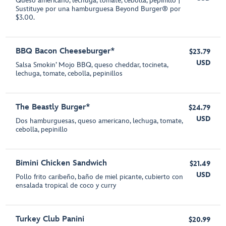
Queso americano, lechuga, tomate, cebolla, pepinillo |
Sustituye por una hamburguesa Beyond Burger® por
$3.00.
BBQ Bacon Cheeseburger*
$23.79
USD
Salsa Smokin’ Mojo BBQ, queso cheddar, tocineta,
lechuga, tomate, cebolla, pepinillos
The Beastly Burger*
$24.79
USD
Dos hamburguesas, queso americano, lechuga, tomate,
cebolla, pepinillo
Bimini Chicken Sandwich
$21.49
USD
Pollo frito caribeño, baño de miel picante, cubierto con
ensalada tropical de coco y curry
Turkey Club Panini
$20.99