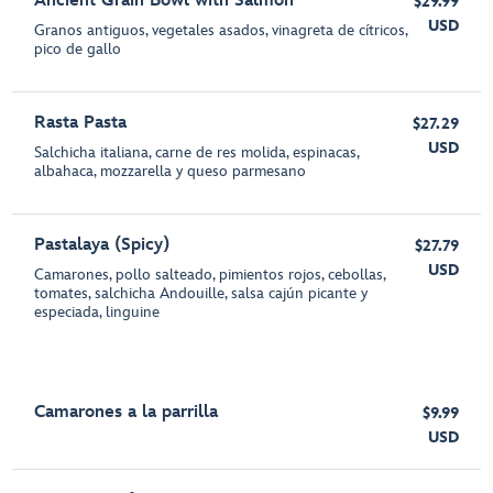
Ancient Grain Bowl with Salmon
$29.99
USD
Granos antiguos, vegetales asados, vinagreta de cítricos,
pico de gallo
Rasta Pasta
$27.29
USD
Salchicha italiana, carne de res molida, espinacas,
albahaca, mozzarella y queso parmesano
Pastalaya (Spicy)
$27.79
USD
Camarones, pollo salteado, pimientos rojos, cebollas,
tomates, salchicha Andouille, salsa cajún picante y
especiada, linguine
Camarones a la parrilla
$9.99
USD