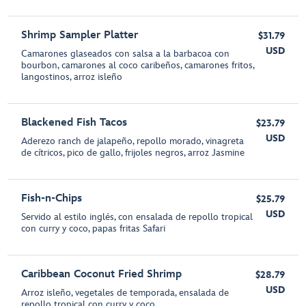
Shrimp Sampler Platter
$31.79
USD
Camarones glaseados con salsa a la barbacoa con
bourbon, camarones al coco caribeños, camarones fritos,
langostinos, arroz isleño
Blackened Fish Tacos
$23.79
USD
Aderezo ranch de jalapeño, repollo morado, vinagreta
de cítricos, pico de gallo, frijoles negros, arroz Jasmine
Fish-n-Chips
$25.79
USD
Servido al estilo inglés, con ensalada de repollo tropical
con curry y coco, papas fritas Safari
Caribbean Coconut Fried Shrimp
$28.79
USD
Arroz isleño, vegetales de temporada, ensalada de
repollo tropical con curry y coco