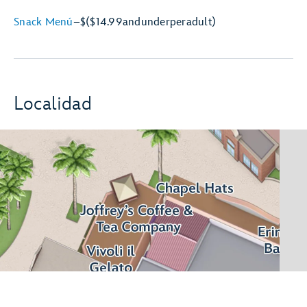
Snack Menú
–
$
($14.99
and
under
per
adult)
Localidad