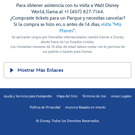
Para obtener asistencia con tu visita a Walt Disney
World, llama al +1 (407) 827-7144.
¿Compraste tickets para un Parque y necesitas cancelar?
Si la compra se hizo en, o antes de 14 días,
visita "Mis
Planes"
.
Se aplicarán cargos por llamadas internacionales cuando llames a Disney
desde fuera de los Estados Unidos.
Los Visitantes menores de 18 años de edad deben contar con el permiso de
sus padres o tutores para llamar.
Mostrar Más Enlaces
Ayuda y Servicios para Huéspedes
Mapa del Sitio
Términos de Uso
Avisos Legales
Política de Privacidad
Anuncios Basados en Interés
© Disney, Todos los Derechos Reservados