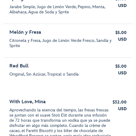
USD
Jarabe Simple, Jugo de Limón Verde, Pepino, Menta,
Albahaca, Agua de Soda y Sprite
Melón y Fresa
$5.00
USD
Citronela y Fresa, Jugo de Limón Verde Fresco, Sandía y
Sprite
Red Bull
$5.00
USD
Original, Sin Azúcar, Tropical o Sandía
With Love, Mina
$32.00
USD
Aprovechando la esencia del tiempo, las fresas frescas
se juntan con el suave Stoli Elit durante una infusión
de 72 horas que transforma un vodka que ya se puede
disfrutar en algo más completo. Cuando la crème de
cacao, el Faretti Biscotti y los bíter de chocolate de
Woodford Reserve se juntan, sería mala idea rechazarlo