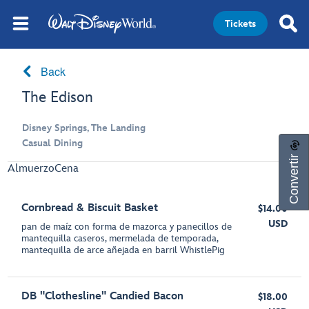
Tickets
Back
The Edison
Disney Springs, The Landing
Casual Dining
Convertir
Almuerzo
Cena
Cornbread & Biscuit Basket
$14.00
USD
pan de maíz con forma de mazorca y panecillos de
mantequilla caseros, mermelada de temporada,
mantequilla de arce añejada en barril WhistlePig
DB "Clothesline" Candied Bacon
$18.00