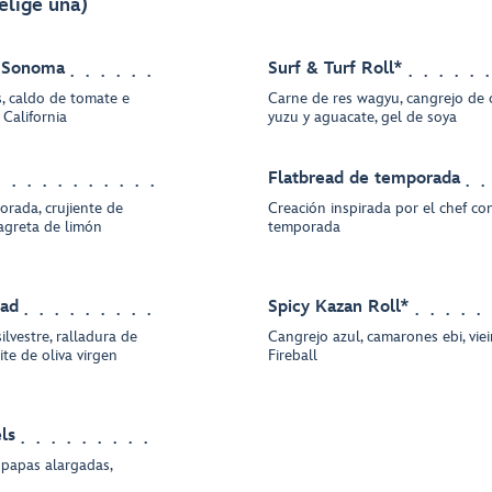
elige una)
e Sonoma
Surf & Turf Roll*
, caldo de tomate e
Carne de res wagyu, cangrejo de 
 California
yuzu y aguacate, gel de soya
Flatbread de temporada
rada, crujiente de
Creación inspirada por el chef co
nagreta de limón
temporada
ead
Spicy Kazan Roll*
silvestre, ralladura de
Cangrejo azul, camarones ebi, viei
ite de oliva virgen
Fireball
ls
 papas alargadas,