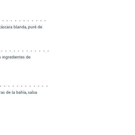
cáscara blanda, puré de
n ingredientes de
ras de la bahía, salsa