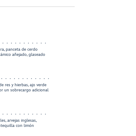
ra, panceta de cerdo
sámico añejado, glaseado
e res y hierbas, ajo verde
or un sobrecargo adicional
les, arvejas inglesas,
tequilla con limón