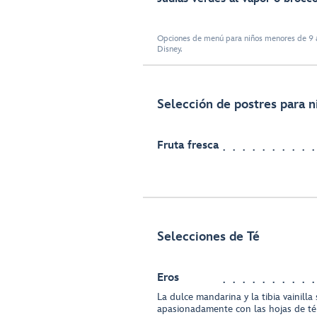
Opciones de menú para niños menores de 9 a
Disney.
Selección de postres para n
Fruta fresca
Selecciones de Té
Eros
La dulce mandarina y la tibia vainilla
apasionadamente con las hojas de té 