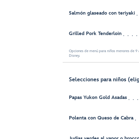
Salmón glaseado con teriyaki
Grilled Pork Tenderloin
Opciones de menú para niños menores de 9 a
Disney.
Selecciones para niños (eli
Papas Yukon Gold Asadas
Polenta con Queso de Cabra
Judías verdes al vapor o brocco