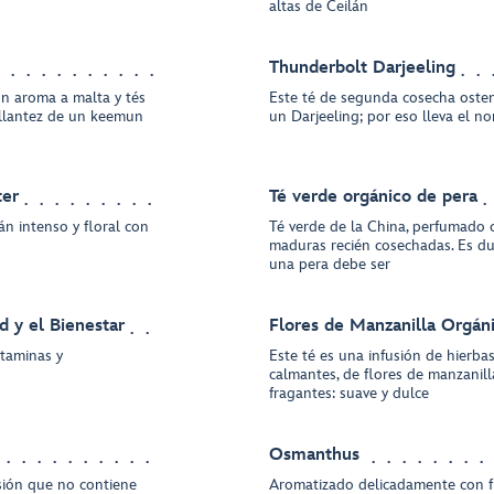
altas de Ceilán
Thunderbolt Darjeeling
on aroma a malta y tés
Este té de segunda cosecha ostent
rillantez de un keemun
un Darjeeling; por eso lleva el n
ter
Té verde orgánico de pera
n intenso y floral con
Té verde de la China, perfumado 
maduras recién cosechadas. Es du
una pera debe ser
d y el Bienestar
Flores de Manzanilla Orgáni
itaminas y
Este té es una infusión de hierbas
calmantes, de flores de manzanill
fragantes: suave y dulce
Osmanthus
usión que no contiene
Aromatizado delicadamente con f