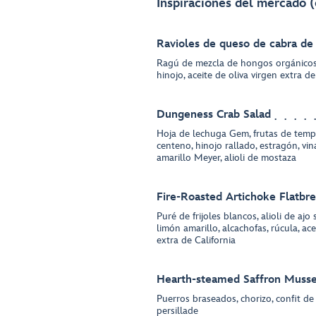
Inspiraciones del mercado (
Ravioles de queso de cabra d
Ragú de mezcla de hongos orgánicos
hinojo, aceite de oliva virgen extra de
Dungeness Crab Salad
Hoja de lechuga Gem, frutas de tempo
centeno, hinojo rallado, estragón, vi
amarillo Meyer, alioli de mostaza
Fire-Roasted Artichoke Flatbr
Puré de frijoles blancos, alioli de ajo 
limón amarillo, alcachofas, rúcula, ace
extra de California
Hearth-steamed Saffron Musse
Puerros braseados, chorizo, confit de
persillade