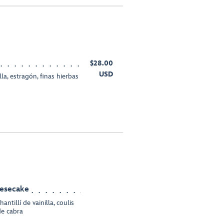
$28.00
USD
la, estragón, finas hierbas
eesecake
tillí de vainilla, coulis
e cabra