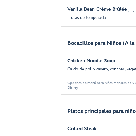
Vanilla Bean Crème Brûlée
Frutas de temporada
Bocadillos para Niños (A la
Chicken Noodle Soup
Caldo de pollo casero, conchas, vege
Opciones de menú para niños menores de 9 a
Disney.
Platos principales para niño
Grilled Steak