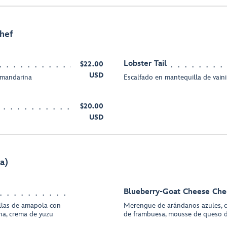
chef
Lobster Tail
$22.00
USD
 mandarina
Escalfado en mantequilla de vainil
$20.00
USD
a)
Blueberry-Goat Cheese Ch
illas de amapola con
Merengue de arándanos azules, chan
ina, crema de yuzu
de frambuesa, mousse de queso d