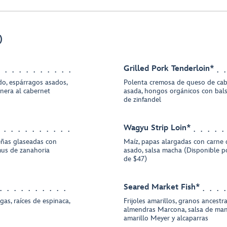
)
Grilled Pork Tenderloin*
do, espárragos asados,
Polenta cremosa de queso de cab
rnera al cabernet
asada, hongos orgánicos con bal
de zinfandel
Wagyu Strip Loin*
eñas glaseadas con
Maíz, papas alargadas con carne d
mmus de zanahoria
asado, salsa macha (Disponible p
de $47)
Seared Market Fish*
gas, raíces de espinaca,
Frijoles amarillos, granos ancestra
almendras Marcona, salsa de man
amarillo Meyer y alcaparras