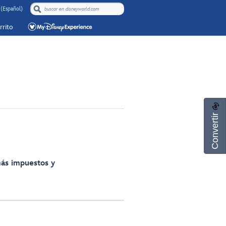
(Español)
rrito
Convertir
más impuestos y