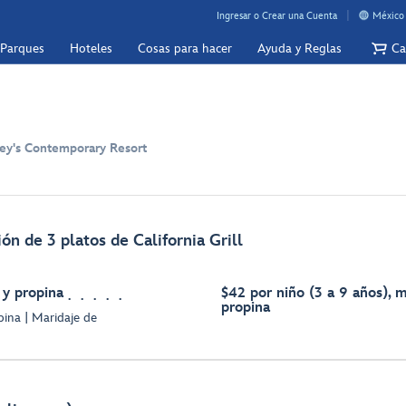
Ingresar o Crear una Cuenta
México 
 Parques
Hoteles
Cosas para hacer
Ayuda y Reglas
Ca
ney's Contemporary Resort
ón de 3 platos de California Grill
 y propina
$42 por niño (3 a 9 años), 
propina
pina | Maridaje de