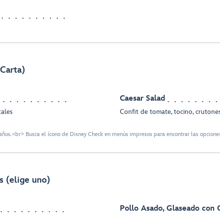
 Carta)
Caesar Salad
tales
Confit de tomate, tocino, crutone
ños.<br> Busca el ícono de Disney Check en menús impresos para encontrar las opciones
s (elige uno)
Pollo Asado, Glaseado con C