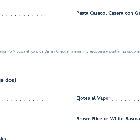
Pasta Caracol Casera con Q
ños.<br> Busca el ícono de Disney Check en menús impresos para encontrar las opciones
ge dos)
Ejotes al Vapor
Brown Rice or White Basmat
lini