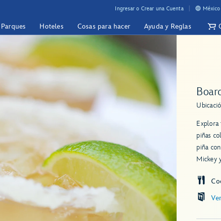
Ingresar o Crear una Cuenta
México 
y Parques
Hoteles
Cosas para hacer
Ayuda y Reglas
Boar
Ubicació
Explora 
piñas co
piña co
Mickey y
Co
Ve