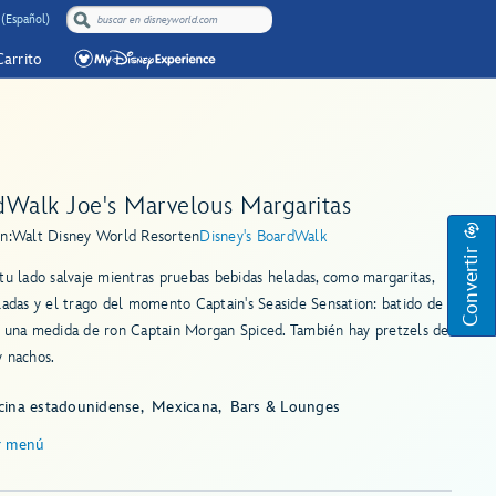
(Español)
Carrito
dWalk Joe's Marvelous Margaritas
n:
Walt Disney World Resort
en
Disney's BoardWalk
Convertir
tu lado salvaje mientras pruebas bebidas heladas, como margaritas,
ladas y el trago del momento Captain's Seaside Sensation: batido de
n una medida de ron Captain Morgan Spiced. También hay pretzels de
 nachos.
cina estadounidense
Mexicana
Bars & Lounges
r menú