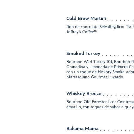
Cold Brew Martini
Ron de chocolate SelvaRey, licor Tía M
Joffrey’s Coffee™
Smoked Turkey
Bourbon Wild Turkey 101, Bourbon Re
Granadina y Limonada de Primera C
con un toque de Hickory Smoke, ado
Marrasquino Gourmet Luxardo
Whiskey Breeze
Bourbon Old Forester, licor Cointrea
amarillo, con toques de sabor a gua
Bahama Mama