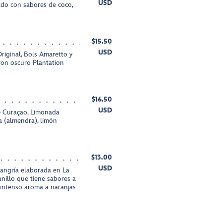
USD
do con sabores de coco,
$15.50
USD
iginal, Bols Amaretto y
 ron oscuro Plantation
$16.50
USD
e Curaçao, Limonada
 (almendra), limón
$13.00
USD
sangría elaborada en La
illo que tiene sabores a
intenso aroma a naranjas