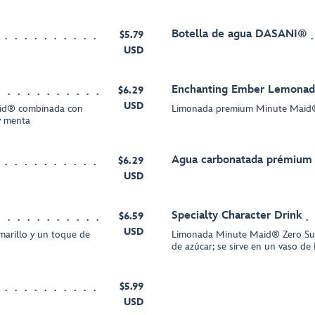
Botella de agua DASANI®
$5.79
USD
Enchanting Ember Lemona
$6.29
USD
aid® combinada con
Limonada premium Minute Maid®, 
 y menta
Agua carbonatada prémium
$6.29
USD
Specialty Character Drink
$6.59
USD
marillo y un toque de
Limonada Minute Maid® Zero Su
de azúcar; se sirve en un vaso de
$5.99
USD