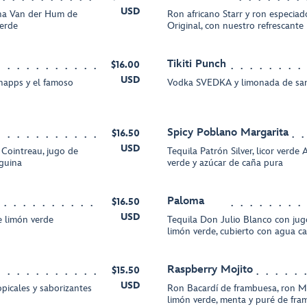
USD
ina Van der Hum de
Ron africano Starr y ron especi
verde
Original, con nuestro refrescant
Tikiti Punch
$16.00
USD
napps y el famoso
Vodka SVEDKA y limonada de san
Spicy Poblano Margarita
$16.50
USD
Cointreau, jugo de
Tequila Patrón Silver, licor verde
guina
verde y azúcar de caña pura
Paloma
$16.50
USD
de limón verde
Tequila Don Julio Blanco con jug
limón verde, cubierto con agua c
Raspberry Mojito
$15.50
USD
picales y saborizantes
Ron Bacardí de frambuesa, ron M
limón verde, menta y puré de fr