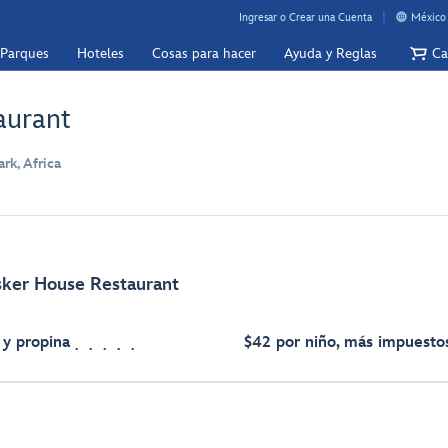
Ingresar o Crear una Cuenta
México 
 Parques
Hoteles
Cosas para hacer
Ayuda y Reglas
Ca
aurant
k, Africa
sker House Restaurant
 y propina
$42 por niño, más impuestos