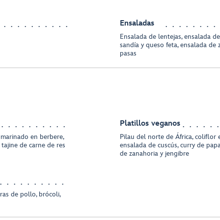
Ensaladas
Ensalada de lentejas, ensalada de
sandía y queso feta, ensalada de 
pasas
Platillos veganos
o marinado en berbere,
Pilau del norte de África, coliflor
tajine de carne de res
ensalada de cuscús, curry de papa
de zanahoria y jengibre
as de pollo, brócoli,