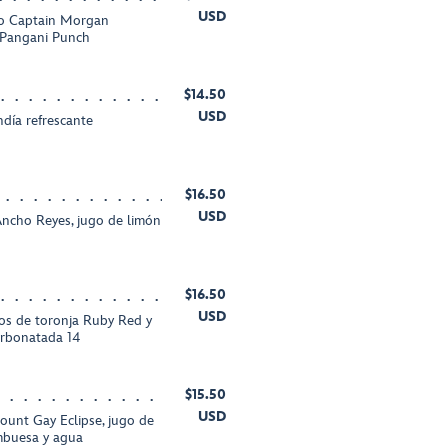
USD
ado Captain Morgan
e Pangani Punch
$14.50
USD
día refrescante
$16.50
USD
 Ancho Reyes, jugo de limón
$16.50
USD
os de toronja Ruby Red y
arbonatada 14
$15.50
USD
ount Gay Eclipse, jugo de
ambuesa y agua