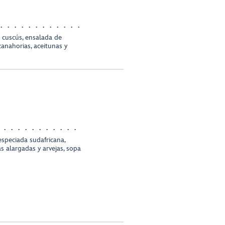
 cuscús, ensalada de
zanahorias, aceitunas y
 especiada sudafricana,
s alargadas y arvejas, sopa