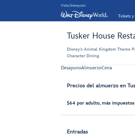
Visita Disney.com
Tickets y
Tusker House Rest
Disney's Animal Kingdom Theme Par
Character Dining
Desayuno
Almuerzo
Cena
Precios del almuerzo en Tu
$64 por adulto, más impuestos
Entradas