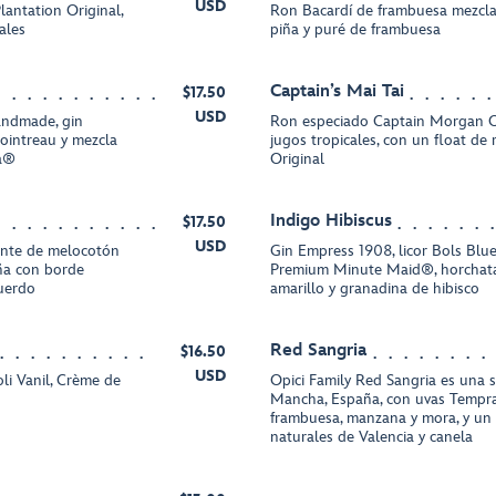
USD
lantation Original,
Ron Bacardí de frambuesa mezcla
ales
piña y puré de frambuesa
Captain’s Mai Tai
$17.50
USD
andmade, gin
Ron especiado Captain Morgan Or
Cointreau y mezcla
jugos tropicales, con un float de
la®
Original
Indigo Hibiscus
$17.50
USD
iente de melocotón
Gin Empress 1908, licor Bols Blu
iña con borde
Premium Minute Maid®, horchata
cuerdo
amarillo y granadina de hibisco
Red Sangria
$16.50
USD
li Vanil, Crème de
Opici Family Red Sangria es una 
Mancha, España, con uvas Tempran
frambuesa, manzana y mora, y un 
naturales de Valencia y canela