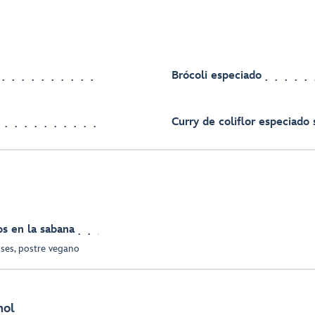
Brócoli especiado
Curry de coliflor especiado 
os en la sabana
sses, postre vegano
hol