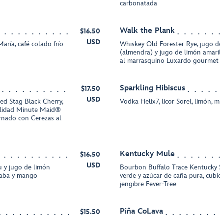
carbonatada
Walk the Plank
$16.50
USD
aría, café colado frío
Whiskey Old Forester Rye, jugo d
(almendra) y jugo de limón amari
al marrasquino Luxardo gourmet
Sparkling Hibiscus
$17.50
USD
d Stag Black Cherry,
Vodka Helix7, licor Sorel, limón, 
alidad Minute Maid®
rnado con Cerezas al
Kentucky Mule
$16.50
USD
u y jugo de limón
Bourbon Buffalo Trace Kentucky S
yaba y mango
verde y azúcar de caña pura, cubi
jengibre Fever-Tree
Piña CoLava
$15.50