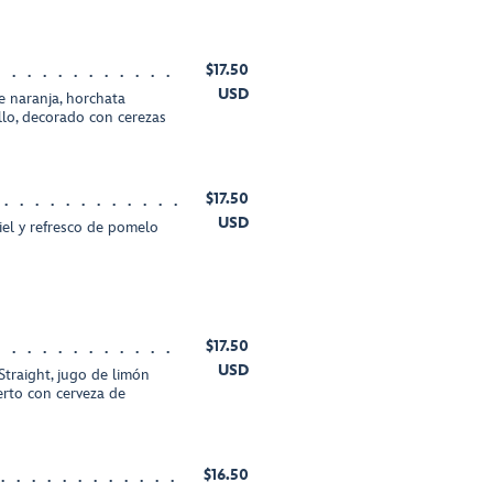
$17.50
USD
e naranja, horchata
llo, decorado con cerezas
$17.50
USD
miel y refresco de pomelo
$17.50
USD
traight, jugo de limón
erto con cerveza de
$16.50