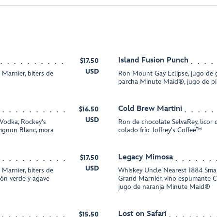
Island Fusion Punch
$17.50
USD
 Marnier, bíters de
Ron Mount Gay Eclipse, jugo de 
parcha Minute Maid®, jugo de pi
Cold Brew Martini
$16.50
USD
Vodka, Rockey's
Ron de chocolate SelvaRey, licor d
vignon Blanc, mora
colado frío Joffrey's Coffee™
Legacy Mimosa
$17.50
USD
 Marnier, bíters de
Whiskey Uncle Nearest 1884 Small
món verde y agave
Grand Marnier, vino espumante Ch
jugo de naranja Minute Maid®
Lost on Safari
$15.50