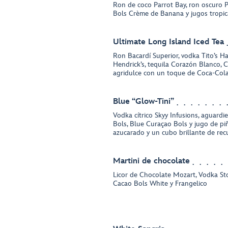
Ron de coco Parrot Bay, ron oscuro P
Bols Crème de Banana y jugos tropic
Ultimate Long Island Iced Tea
Ron Bacardí Superior, vodka Tito’s H
Hendrick’s, tequila Corazón Blanco, 
agridulce con un toque de Coca-Co
Blue “Glow-Tini”
Vodka cítrico Skyy Infusions, aguard
Bols, Blue Curaçao Bols y jugo de p
azucarado y un cubo brillante de re
Martini de chocolate
Licor de Chocolate Mozart, Vodka Sto
Cacao Bols White y Frangelico