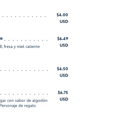
$4.00
USD
de
$6.49
USD
fresa y miel caliente
$4.50
USD
$6.75
USD
gar con sabor de algodón
 Personaje de regalo