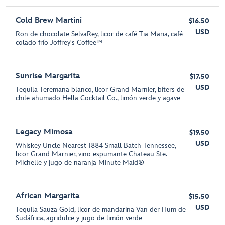
Cold Brew Martini
$16.50
USD
Ron de chocolate SelvaRey, licor de café Tia Maria, café
colado frío Joffrey's Coffee™
Sunrise Margarita
$17.50
USD
Tequila Teremana blanco, licor Grand Marnier, bíters de
chile ahumado Hella Cocktail Co., limón verde y agave
Legacy Mimosa
$19.50
USD
Whiskey Uncle Nearest 1884 Small Batch Tennessee,
licor Grand Marnier, vino espumante Chateau Ste.
Michelle y jugo de naranja Minute Maid®
African Margarita
$15.50
USD
Tequila Sauza Gold, licor de mandarina Van der Hum de
Sudáfrica, agridulce y jugo de limón verde