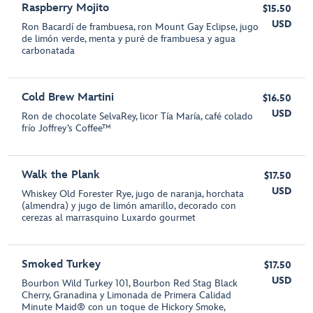
Raspberry Mojito
$15.50
USD
Ron Bacardí de frambuesa, ron Mount Gay Eclipse, jugo
de limón verde, menta y puré de frambuesa y agua
carbonatada
Cold Brew Martini
$16.50
USD
Ron de chocolate SelvaRey, licor Tía María, café colado
frío Joffrey’s Coffee™
Walk the Plank
$17.50
USD
Whiskey Old Forester Rye, jugo de naranja, horchata
(almendra) y jugo de limón amarillo, decorado con
cerezas al marrasquino Luxardo gourmet
Smoked Turkey
$17.50
USD
Bourbon Wild Turkey 101, Bourbon Red Stag Black
Cherry, Granadina y Limonada de Primera Calidad
Minute Maid® con un toque de Hickory Smoke,