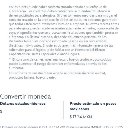
En los bufets puede haber contacto cruzado debido a su enfoque de
autoservicio. Los visitantes deben hablar con un miembro del elenco si
tienen solicitudes para alérgicos. Si bien tomamos medidas para mitigar el
contacto cruzado en la preparación de los artículos, no podemos garantizar
que todos estén completamente libres de alérgenos. Nuestras recetas aptas
para alérgicos pueden contener aceites altamente refinados, como aceite de
soya, o ingredientes que se procesan en instalaciones que también procesan
alérgenos. En última instancia, depende del criterio personal de los
Visitantes tomar una decisión informada basada en sus necesidades
dietéticas individuales. Si quieres obtener más información acerca de las
solicitudes para alérgicos, pide hablar con un Miembro del Elenco
Capacitado en Dietas Especiales cuando llegues.
* El consumo de carnes, aves, mariscos o huevos crudos o poco cocidos
puede aumentar el riesgo de contraer enfermedades a través de los
alimentos.
Los artículos de nuestro menú vegano se preparan sin carne animal,
productos lácteos, huevos o miel.
Convertir moneda
Dólares estadounidenses
Precio estimado en pesos
mexicanos
$
$ 17.24 MXN
1 Dólares estadounidenses (USD) = 17.24399 Pesos mexicanos (MXN). LOS PRECIOS