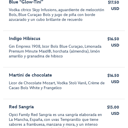
Blue “Glow-Tini”
$17.50
USD
Vodka cítrico Skyy Infusions, aguardiente de melocotón
Bols, Blue Curaçao Bols y jugo de piña con borde
azucarado y un cubo brillante de recuerdo
Indigo Hibiscus
$16.50
USD
Gin Empress 1908, licor Bols Blue Curaçao, Limonada
Premium Minute Maid®, horchata (almendra), limón
amarillo y granadina de hibisco
Martini de chocolate
$16.50
USD
Licor de Chocolate Mozart, Vodka Stoli Vanil, Crème de
Cacao Bols White y Frangelico
Red Sangria
$13.00
USD
Opici Family Red Sangria es una sangría elaborada en
La Mancha, España, con uvas Tempranillo que tiene
sabores a frambuesa, manzana y mora, y un intenso