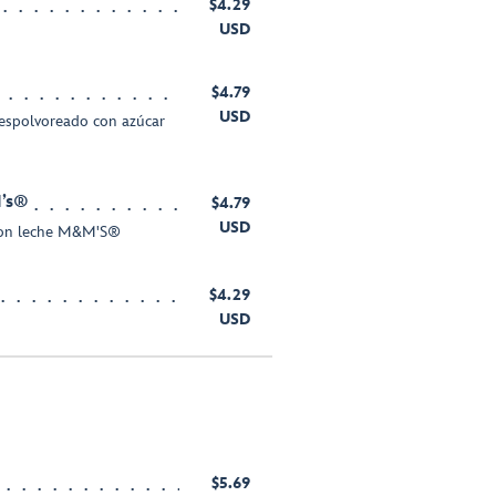
$4.29
USD
$4.79
USD
espolvoreado con azúcar
M’s®
$4.79
USD
 con leche M&M'S®
$4.29
USD
$5.69