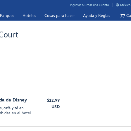
Ingresar o Crear una Cuenta
México 
 Parques
Hoteles
Cosas para hacer
Ayuda y Reglas
Ca
 Court
da de Disney
$22.99
USD
, café y té en
ebidas en el hotel