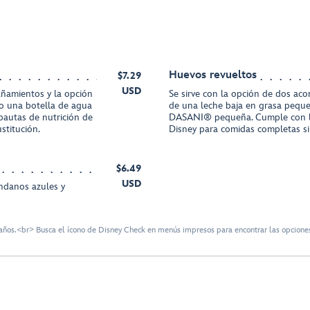
Huevos revueltos
$7.29
USD
añamientos y la opción
Se sirve con la opción de dos ac
o una botella de agua
de una leche baja en grasa pequ
autas de nutrición de
DASANI® pequeña. Cumple con la
stitución.
Disney para comidas completas sin
$6.49
USD
ándanos azules y
ños.<br> Busca el ícono de Disney Check en menús impresos para encontrar las opciones