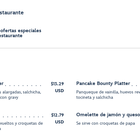
estaurante
 ofertas especiales
estaurante
er
Pancake Bounty Platter
$13.29
USD
 alargadas, salchicha,
Panqueque de vainilla, huevos rev
 con gravy
tocineta y salchicha
Omelette de jamón y queso
$12.79
USD
vueltos y croquetas de
Se sirve con croquetas de papa
a