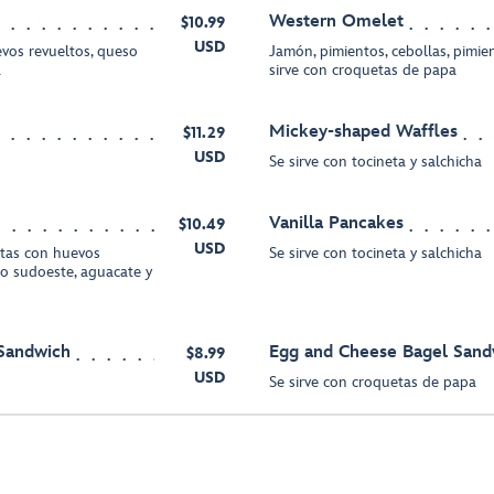
Western Omelet
$10.99
USD
vos revueltos, queso
Jamón, pimientos, cebollas, pimie
a
sirve con croquetas de papa
Mickey-shaped Waffles
$11.29
USD
Se sirve con tocineta y salchicha
Vanilla Pancakes
$10.49
USD
rtas con huevos
Se sirve con tocineta y salchicha
ilo sudoeste, aguacate y
 Sandwich
Egg and Cheese Bagel Sand
$8.99
USD
Se sirve con croquetas de papa