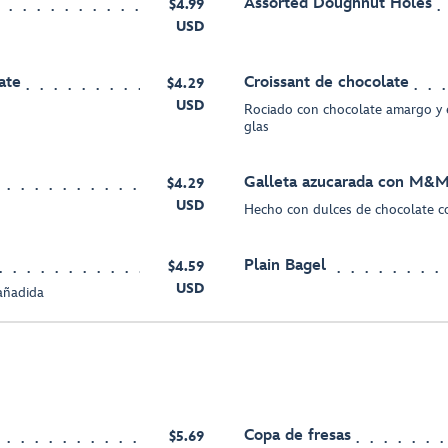
Assorted Doughnut Holes
$4.99
USD
ate
Croissant de chocolate
$4.29
USD
Rociado con chocolate amargo y 
glas
Galleta azucarada con M&
$4.29
USD
Hecho con dulces de chocolate
Plain Bagel
$4.59
USD
 añadida
Copa de fresas
$5.69