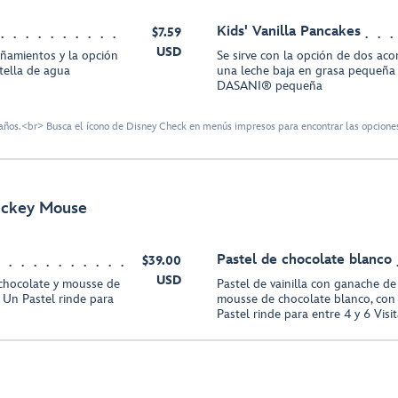
Kids' Vanilla Pancakes
$7.59
USD
ñamientos y la opción
Se sirve con la opción de dos ac
tella de agua
una leche baja en grasa pequeña
DASANI®️ pequeña
ños.<br> Busca el ícono de Disney Check en menús impresos para encontrar las opciones
Mickey Mouse
Pastel de chocolate blanco
$39.00
USD
chocolate y mousse de
Pastel de vainilla con ganache de
 Un Pastel rinde para
mousse de chocolate blanco, con
Pastel rinde para entre 4 y 6 Visi