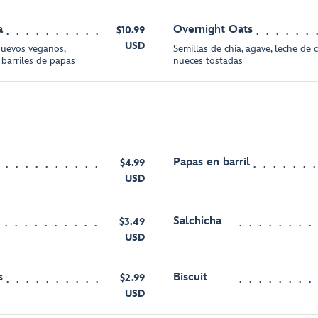
a
Overnight Oats
$10.99
USD
huevos veganos,
Semillas de chía, agave, leche de 
 barriles de papas
nueces tostadas
Papas en barril
$4.99
USD
Salchicha
$3.49
USD
s
Biscuit
$2.99
USD