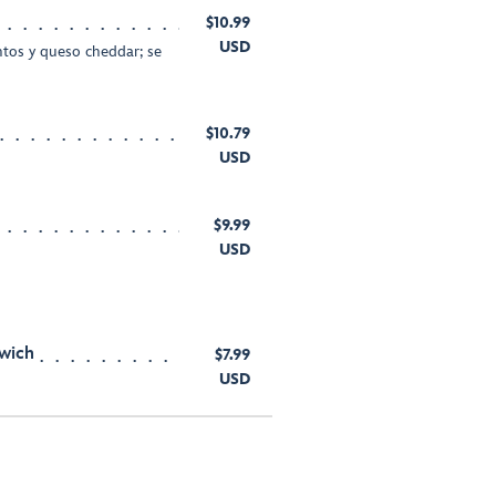
$10.99
USD
ntos y queso cheddar; se
$10.79
USD
$9.99
USD
wich
$7.99
USD