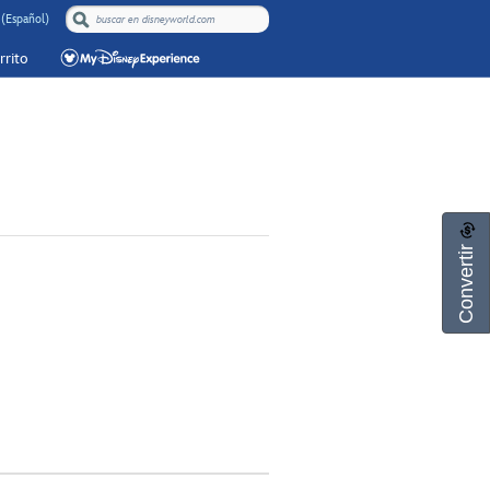
(Español)
rrito
Convertir