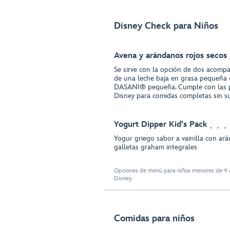
Disney Check para Niños
Avena y arándanos rojos secos
Se sirve con la opción de dos acomp
de una leche baja en grasa pequeña 
DASANI® pequeña. Cumple con las p
Disney para comidas completas sin su
Yogurt Dipper Kid's Pack
Yogur griego sabor a vainilla con ar
galletas graham integrales
Opciones de menú para niños menores de 9 a
Disney.
Comidas para niños