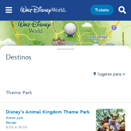
Tickets
2
2
Destinos
9
lugares para ir
Theme Park
Disney's Animal Kingdom Theme Park
theme park
Horas:
8:00 A 19:00