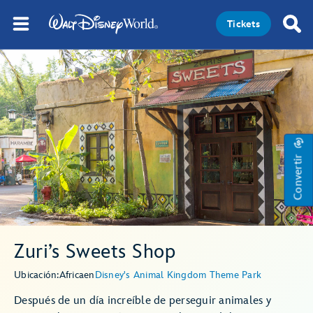
Tickets
Convertir
Zuri’s Sweets Shop
Ubicación:
Africa
en
Disney's Animal Kingdom Theme Park
Después de un día increíble de perseguir animales y