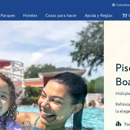
Colombia 
y Parques
Hoteles
Cosas para hacer
Ayuda y Reglas
Pis
Bo
Múltipl
Refrésca
la elega
To