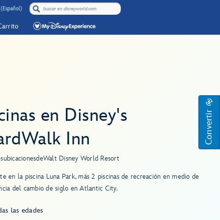
(Español)
Carrito
cinas en Disney's
Convertir
ardWalk Inn
es
ubicaciones
de
Walt Disney World Resort
te en la piscina Luna Park, más 2 piscinas de recreación en medio de
ncia del cambio de siglo en Atlantic City.
das las edades