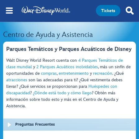
Tickets
Centro de Ayuda y Asistencia
Parques Temáticos y Parques Acuáticos de Disney
Walt Disney World Resort cuenta con
4 Parques Temáticos de
clase mundial
y
2 Parques Acuáticos inolvidables
, más un sinfín de
oportunidades de
compras
,
entretenimiento
y
recreación
. ¿Qué
atracciones
son las adecuadas para ti? ¿Qué vestimenta debes
llevar? ¿Qué servicios se proporcionan para
Huéspedes con
discapacidad
?
¿Dónde está todo y cómo llego
? Obtén más
información sobre todo esto y más en el Centro de Ayuda y
Asistencia.
Preguntas Frecuentes