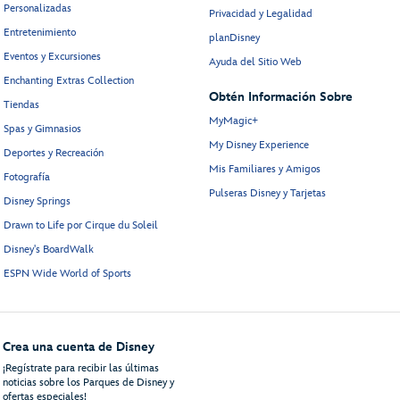
Personalizadas
Privacidad y Legalidad
Entretenimiento
planDisney
Eventos y Excursiones
Ayuda del Sitio Web
Enchanting Extras Collection
Obtén Información Sobre
Tiendas
MyMagic+
Spas y Gimnasios
My Disney Experience
Deportes y Recreación
Mis Familiares y Amigos
Fotografía
Pulseras Disney y Tarjetas
Disney Springs
Drawn to Life por Cirque du Soleil
Disney's BoardWalk
ESPN Wide World of Sports
Crea una cuenta de Disney
¡Regístrate para recibir las últimas
noticias sobre los Parques de Disney y
ofertas especiales!