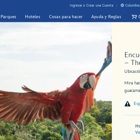
Ingresar o Crear una Cuenta
Colombia 
y Parques
Hoteles
Cosas para hacer
Ayuda y Reglas
Encu
– Th
Ubicació
Mira hac
guacamay
Esp
Ho
Ve