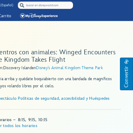
(Español)
Carrito
entros con animales: Winged Encounters
e Kingdom Takes Flight
Convertir
n:
Discovery Island
en
Disney's Animal Kingdom Theme Park
ia arriba y quédate boquiabierto con una bandada de magníficos
os volando libres por el cielo.
ectáculo Políticas de seguridad, accesibilidad y Huéspedes
rarios
–
8:15
,
9:15
,
10:15
r todos los horarios