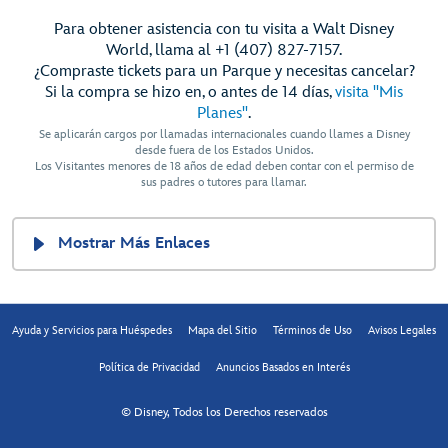
Para obtener asistencia con tu visita a Walt Disney
World, llama al +1 (407) 827-7157.
¿Compraste tickets para un Parque y necesitas cancelar?
Si la compra se hizo en, o antes de 14 días,
visita "Mis
Planes"
.
Se aplicarán cargos por llamadas internacionales cuando llames a Disney
desde fuera de los Estados Unidos.
Los Visitantes menores de 18 años de edad deben contar con el permiso de
sus padres o tutores para llamar.
Mostrar Más Enlaces
Ayuda y Servicios para Huéspedes
Mapa del Sitio
Términos de Uso
Avisos Legales
Política de Privacidad
Anuncios Basados en Interés
© Disney, Todos los Derechos reservados