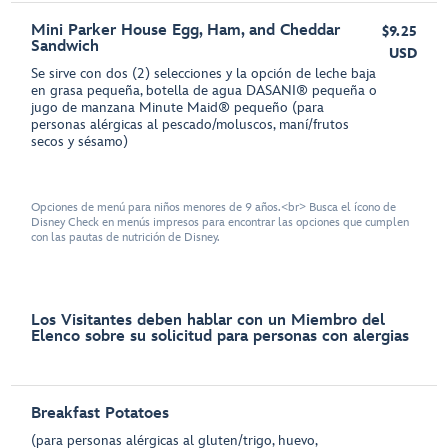
Mini Parker House Egg, Ham, and Cheddar
$9.25
Sandwich
USD
Se sirve con dos (2) selecciones y la opción de leche baja
en grasa pequeña, botella de agua DASANI® pequeña o
jugo de manzana Minute Maid® pequeño (para
personas alérgicas al pescado/moluscos, maní/frutos
secos y sésamo)
Opciones de menú para niños menores de 9 años.<br> Busca el ícono de
Disney Check en menús impresos para encontrar las opciones que cumplen
con las pautas de nutrición de Disney.
Los Visitantes deben hablar con un Miembro del
Elenco sobre su solicitud para personas con alergias
Breakfast Potatoes
(para personas alérgicas al gluten/trigo, huevo,