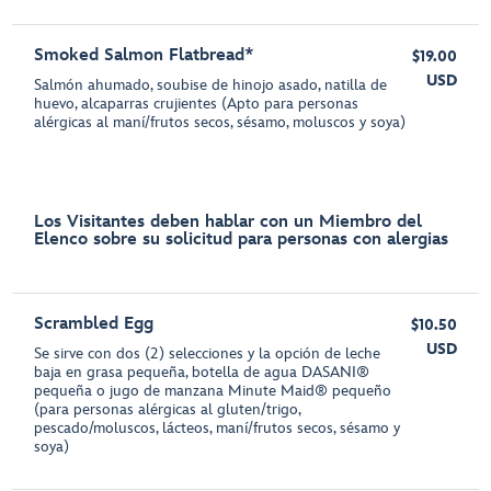
Smoked Salmon Flatbread*
$19.00
USD
Salmón ahumado, soubise de hinojo asado, natilla de
huevo, alcaparras crujientes (Apto para personas
alérgicas al maní/frutos secos, sésamo, moluscos y soya)
Los Visitantes deben hablar con un Miembro del
Elenco sobre su solicitud para personas con alergias
Scrambled Egg
$10.50
USD
Se sirve con dos (2) selecciones y la opción de leche
baja en grasa pequeña, botella de agua DASANI®
pequeña o jugo de manzana Minute Maid® pequeño
(para personas alérgicas al gluten/trigo,
pescado/moluscos, lácteos, maní/frutos secos, sésamo y
soya)