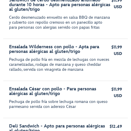
Sándwich de cerdo desmenuzado ahumado
$11.99
durante 10 horas - Apto para personas alérgicas
USD
al gluten/trigo
Cerdo desmenuzado envuelto en salsa BBQ de manzana
y cubierto con repollo cremoso en un panecillo apto
para personas con alergias servido con papas fritas
Ensalada Wilderness con pollo - Apta para
$11.99
personas alérgicas al gluten/trigo
USD
Pechuga de pollo fría en mezcla de lechugas con nueces
caramelizadas, rodajas de manzana y queso cheddar
rallado, servida con vinagreta de manzana
Ensalada César con pollo - Para personas
$11.99
alérgicas al gluten/trigo
USD
Pechuga de pollo fría sobre lechuga romana con queso
parmesano servida con aderezo César
Deli Sandwich - Apto para personas alérgicas
$12.49
al gluten/trigo