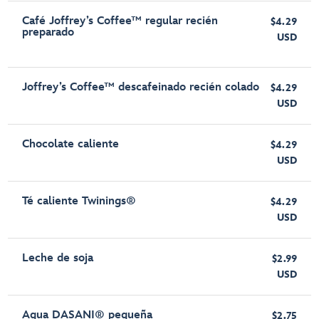
Café Joffrey’s Coffee™ regular recién
$4.29
preparado
USD
Joffrey’s Coffee™ descafeinado recién colado
$4.29
USD
Chocolate caliente
$4.29
USD
Té caliente Twinings®
$4.29
USD
Leche de soja
$2.99
USD
Agua DASANI® pequeña
$2.75