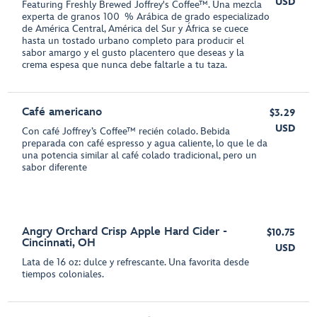
USD
Featuring Freshly Brewed Joffrey's Coffee™. Una mezcla
experta de granos 100 % Arábica de grado especializado
de América Central, América del Sur y África se cuece
hasta un tostado urbano completo para producir el
sabor amargo y el gusto placentero que deseas y la
crema espesa que nunca debe faltarle a tu taza.
Café americano
$3.29
USD
Con café Joffrey’s Coffee™ recién colado. Bebida
preparada con café espresso y agua caliente, lo que le da
una potencia similar al café colado tradicional, pero un
sabor diferente
Angry Orchard Crisp Apple Hard Cider -
$10.75
Cincinnati, OH
USD
Lata de 16 oz: dulce y refrescante. Una favorita desde
tiempos coloniales.