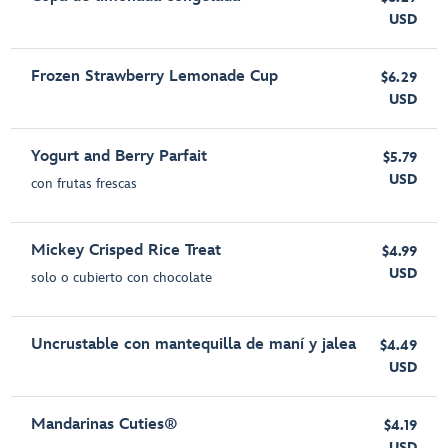
USD
Frozen Strawberry Lemonade Cup
$6.29
USD
Yogurt and Berry Parfait
$5.79
USD
con frutas frescas
Mickey Crisped Rice Treat
$4.99
USD
solo o cubierto con chocolate
Uncrustable con mantequilla de maní y jalea
$4.49
USD
Mandarinas Cuties®
$4.19
USD