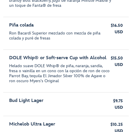
brandy Bols Blackberry, jugo de naranja Minute Maid® y
un toque de Fanta® de fresa
Piña colada
$16.50
USD
Ron Bacardí Superior mezclado con mezcla de piña
colada y puré de fresas
DOLE Whip® or Soft-serve Cup with Alcohol
$15.50
USD
Helado suave DOLE Whip® de piña, naranja, sandía,
fresa o vainilla en un cono con la opción de ron de coco
Parrot Bay, tequila El Jimador Silver 100% de Agave o
ron oscuro Myers's Original
Bud Light Lager
$9.75
USD
Michelob Ultra Lager
$10.25
USD