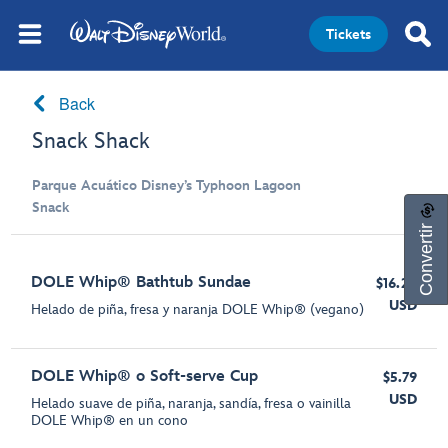
Tickets
Back
Snack Shack
Parque Acuático Disney’s Typhoon Lagoon
Snack
Convertir
DOLE Whip® Bathtub Sundae
$16.29
USD
Helado de piña, fresa y naranja DOLE Whip® (vegano)
DOLE Whip® o Soft-serve Cup
$5.79
USD
Helado suave de piña, naranja, sandía, fresa o vainilla
DOLE Whip® en un cono