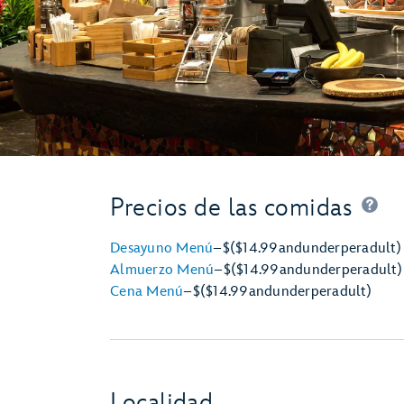
Precios de las comidas
Desayuno Menú
–
$
($14.99
and
under
per
adult)
Almuerzo Menú
–
$
($14.99
and
under
per
adult)
Cena Menú
–
$
($14.99
and
under
per
adult)
Localidad