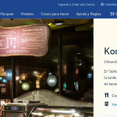
Ingresar o Crear una Cuenta
Colombia 
y Parques
Hoteles
Cosas para hacer
Ayuda y Reglas
Ko
Ubicació
Di “aloh
la tarde
de banan
Co
Ve