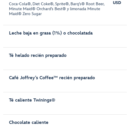
USD
Coca-Cola®, Diet Coke®, Sprite®, Barq’s® Root Beer,
Minute Maid® Orchard’s Best® y limonada Minute
Maid® Zero Sugar
Leche baja en grasa (1%) o chocolatada
Té helado recién preparado
Café Joffrey’s Coffee™ recién preparado
Té caliente Twinings®
Chocolate caliente