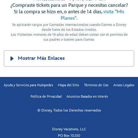
¿Compraste tickets para un Parque y necesitas cancelar?
Si la compra se hizo en, o antes de 14 días,
visita "Mis
Planes"
.
Se aplicarán cargos por llamadas internacionales cuando llames a Disney
desde fuera de los Estados Unidos.
Los Visitantes menores de 18 años de edad deben contar con el permiso de
sus padres o tutores para llamar.
Mostrar Más Enlaces
Ayuda y Servicios para Huéspedes
Mapa del Sitio
Términos de Uso
Avisos Legales
Política de Privacidad
Anuncios Basados en Interés
© Disney, Todos los Derechos reservados
Disney Vacations, LLC
PO Box 10250