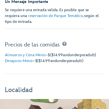
Un Mensaje Importante
Se requiere una entrada válida. Es posible que se
requiera una
reservación de Parque Temático
, según el
tipo de entrada.
Precios de las comidas
Almuerzo y Cena Menú
–
$
($14.99
and
under
per
adult)
Desayuno Menú
–
$
($14.99
and
under
per
adult)
Localidad