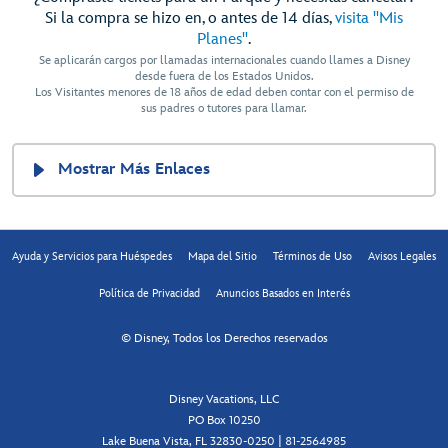
Si la compra se hizo en, o antes de 14 días,
visita "Mis
Planes"
.
Se aplicarán cargos por llamadas internacionales cuando llames a Disney
desde fuera de los Estados Unidos.
Los Visitantes menores de 18 años de edad deben contar con el permiso de
sus padres o tutores para llamar.
Mostrar Más Enlaces
Ayuda y Servicios para Huéspedes
Mapa del Sitio
Términos de Uso
Avisos Legales
Política de Privacidad
Anuncios Basados en Interés
© Disney, Todos los Derechos reservados
Disney Vacations, LLC
PO Box 10250
Lake Buena Vista, FL 32830-0250 | 81-2564985