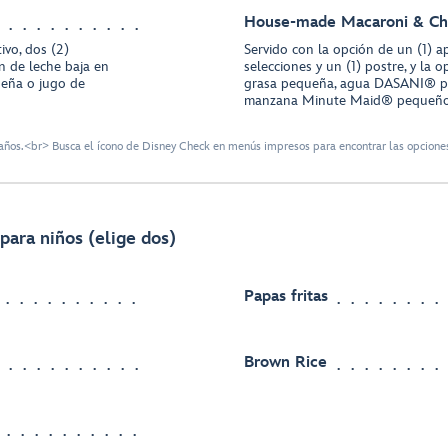
House-made Macaroni & Ch
ivo, dos (2)
Servido con la opción de un (1) ap
ón de leche baja en
selecciones y un (1) postre, y la 
eña o jugo de
grasa pequeña, agua DASANI® p
manzana Minute Maid® pequeñ
ños.<br> Busca el ícono de Disney Check en menús impresos para encontrar las opciones
para niños (elige dos)
Papas fritas
Brown Rice