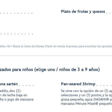
Plato de frutas y quesos
ños.<br> Busca el ícono de Disney Check en menús impresos para encontrar las opciones
zados para niños (elige uno / niños de 3 a 9 años)
una sartén
Pan-seared Shrimp
dillo, dos (2)
Se sirve con la opción de un (1) ap
ón de leche baja en
selecciones y un (1) postre, y la 
ña o jugo de manzana
grasa pequeña, agua DASANI® p
manzana Minute Maid® pequeñ