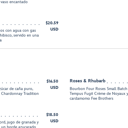
n vaso encantado
$20.59
USD
dos con agua con gas
ibisco, servido en una
a
Roses & Rhubarb
$16.50
USD
zúcar de caña puro,
Bourbon Four Roses Small Batch K
e Chardonnay Tradition
Tempus Fugit Crème de Noyaux y 
cardamomo Fee Brothers
$18.50
USD
rd, jugo de granada y
n un borde azucarado