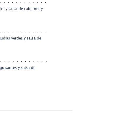
ini y salsa de cabernet y
judías verdes y salsa de
guisantes y salsa de