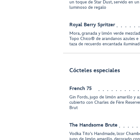
un toque de Star Dust, servido en u
luminoso de regalo
Royal Berry Spritzer
Mora, granada y limón verde mezcla
Topo Chico® de arandanos azules e h
taza de recuerdo encantada iluminad
Cócteles especiales
French 75
Gin Fords, jugo de limón amarillo y a
cubierto con Charles de Fère Reserv
Brut
The Handsome Brute
Vodka Tito's Handmade, licor Chambo
jugo de limón amarillo, decorado co