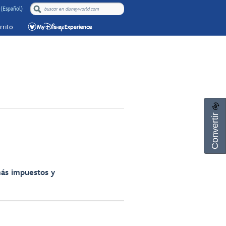
(Español)
rrito
Convertir
más impuestos y