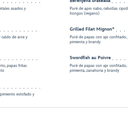
Berenjena braseada
etales asados y
Puré de apio nabo, cebollas cipoll
hongos (vegano)
Grilled Filet Mignon*
 caldo de arce y
Puré de papas con ajo confitado, 
pimienta y brandy
Swordfish au Poivre
to, papas fritas
Puré de papas con ajo confitado, 
nto
pimienta, zanahoria y brandy
 pimiento estofado y