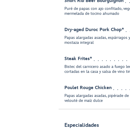
Short Rib Beef Bourguignon
Puré de papas con ajo confitado, veg
mermelada de tocino ahumado
Dry-aged Duroc Pork Chop*
Papas alargadas asadas, espárragos y
mostaza integral
Steak Frites*
Bistec del carnicero asado a fuego len
cortadas en la casa y salsa de vino ti
Poulet Rouge Chicken
Papas alargadas asadas, pipérade de
velouté de maíz dulce
Especialidades