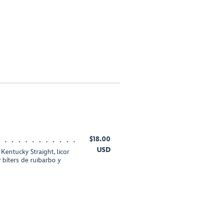
$18.00
USD
entucky Straight, licor
bíters de ruibarbo y