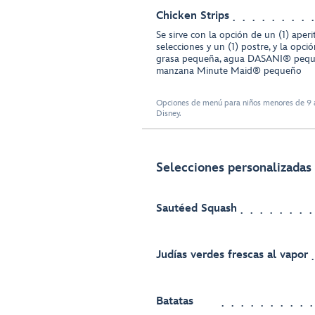
Chicken Strips
Se sirve con la opción de un (1) aperit
selecciones y un (1) postre, y la opci
grasa pequeña, agua DASANI® pequ
manzana Minute Maid® pequeño
Opciones de menú para niños menores de 9 a
Disney.
Selecciones personalizadas 
Sautéed Squash
Judías verdes frescas al vapor
Batatas