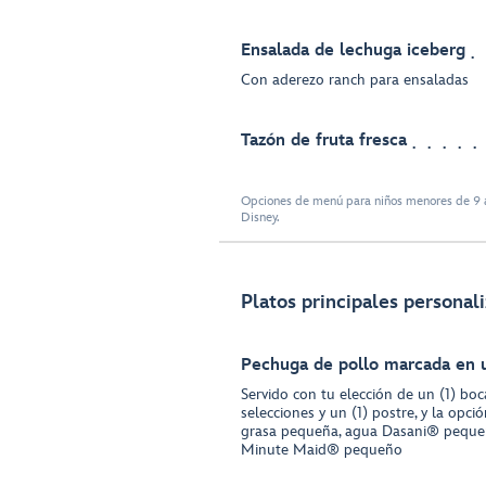
Ensalada de lechuga iceberg
Con aderezo ranch para ensaladas
Tazón de fruta fresca
Opciones de menú para niños menores de 9 a
Disney.
Platos principales personali
Pechuga de pollo marcada en 
Servido con tu elección de un (1) boca
selecciones y un (1) postre, y la opci
grasa pequeña, agua Dasani® peque
Minute Maid® pequeño