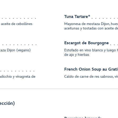
Tuna Tartare*
 aceite de cebollines
Mayonesa de mostaza Dijon, huev
aceitunas y tostadas con aceite d
Escargot de Bourgogne
taza Dijon (vegano)
Estofado en vino blanco y luego
de ajo y hierbas
French Onion Soup au Grat
dicchio y vinagreta de
Caldo de carne de res sabroso, vi
ección)