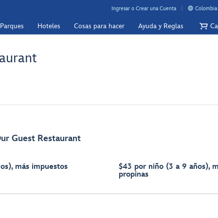
Ingresar o Crear una Cuenta
Colombia 
 Parques
Hoteles
Cosas para hacer
Ayuda y Reglas
Ca
aurant
Our Guest Restaurant
ños), más impuestos
$43 por niño (3 a 9 años), 
propinas