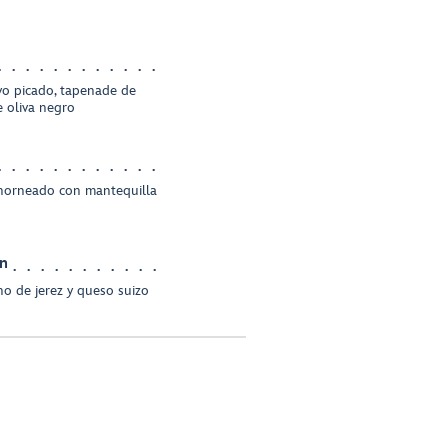
o picado, tapenade de
e oliva negro
 horneado con mantequilla
in
no de jerez y queso suizo