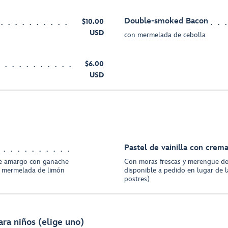
Double-smoked Bacon
$10.00
USD
con mermelada de cebolla
$6.00
USD
Pastel de vainilla con crem
ate amargo con ganache
Con moras frescas y merengue de
n mermelada de limón
disponible a pedido en lugar de l
postres)
ara niños (elige uno)