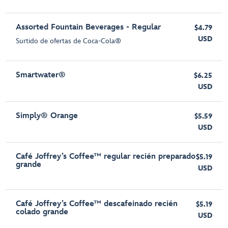
Assorted Fountain Beverages - Regular
$4.79
USD
Surtido de ofertas de Coca-Cola®
Smartwater®
$6.25
USD
Simply® Orange
$5.59
USD
Café Joffrey’s Coffee™ regular recién preparado
$5.19
grande
USD
Café Joffrey’s Coffee™ descafeinado recién
$5.19
colado grande
USD