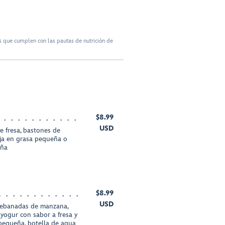
 que cumplen con las pautas de nutrición de
$8.99
USD
e fresa, bastones de
aja en grasa pequeña o
eña
$8.99
USD
 rebanadas de manzana,
yogur con sabor a fresa y
 pequeña, botella de agua