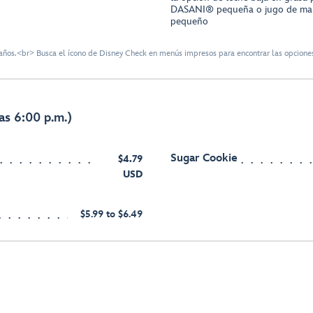
DASANI® pequeña o jugo de ma
pequeño
ños.<br> Busca el ícono de Disney Check en menús impresos para encontrar las opciones
as 6:00 p.m.)
Sugar Cookie
$4.79
USD
$5.99 to $6.49