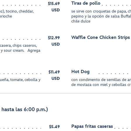
Tiras de pollo
$15.69
USD
), tocino, cheddar,
se sirve con croquetas de papa, c
brioche
pepino y la opción de salsa Buffa
chile dulce
Waffle Cone Chicken Strips
$12.99
USD
sera, chips caseros,
o y sour cream. Agrega
Hot Dog
$11.49
USD
ueña, tomate, cebolla y
con condimento de semillas de ama
de mostaza con miel y cebollas cr
hasta las 6:00 p.m.)
Papas fritas caseras
$5.49