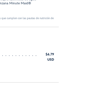
nzana Minute Maid®
 que cumplen con las pautas de nutrición de
$4.79
USD