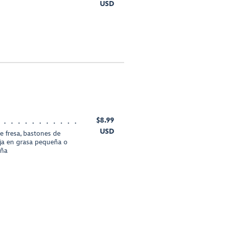
USD
$8.99
USD
e fresa, bastones de
aja en grasa pequeña o
eña