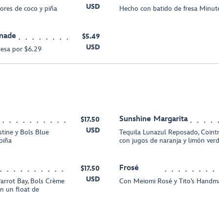
USD
ores de coco y piña
Hecho con batido de fresa Minu
nade
$5.49
USD
uesa por $6.29
Sunshine Margarita
$17.50
USD
stine y Bols Blue
Tequila Lunazul Reposado, Cointr
piña
con jugos de naranja y limón ver
Frosé
$17.50
USD
arrot Bay, Bols Crème
Con Meiomi Rosé y Tito’s Hand
on un float de