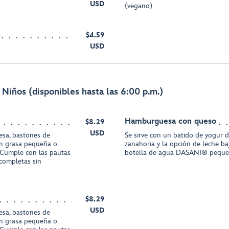
USD
(vegano)
$4.59
USD
Niños (disponibles hasta las 6:00 p.m.)
Hamburguesa con queso
$8.29
USD
resa, bastones de
Se sirve con un batido de yogur d
en grasa pequeña o
zanahoria y la opción de leche b
Cumple con las pautas
botella de agua DASANI® pequ
completas sin
$8.29
USD
resa, bastones de
en grasa pequeña o