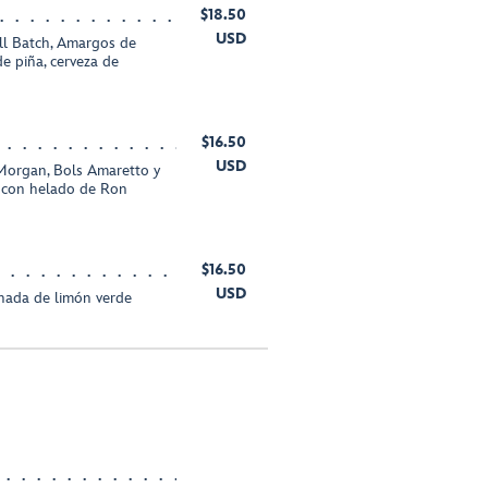
$18.50
USD
l Batch, Amargos de
de piña, cerveza de
$16.50
USD
Morgan, Bols Amaretto y
o con helado de Ron
$16.50
USD
nada de limón verde