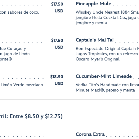
Pineapple Mule
$17.50
USD
con sabores de coco,
Whiskey Uncle Nearest 1884 Smal
jengibre Hella Cocktail Co., jugo 
jengibre y menta
Captain's Mai Tai
$17.50
USD
Blue Curaçao y
Ron Especiado Original Captain 
n jugo de limón
Jugos Tropicales, con un refresc
Sprite®
Oscuro Myer’s Original
Cucumber-Mint Limeade
$18.50
USD
 Limón Verde mezclado
Vodka Tito's Handmade con limo
Minute Maid®, pepino y menta
ril: Entre $8.50 y $12.75)
Corona Extra