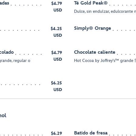
adas
Té Gold Peak®
$4.79
USD
Dulce, sin endulzar, edulcorante 
Simply® Orange
$4.25
USD
colado
Chocolate caliente
$4.79
USD
grande, regular o
Hot Cocoa by Joffrey's™ grande 5
$6.25
USD
hol
Batido de fresa
$6.29