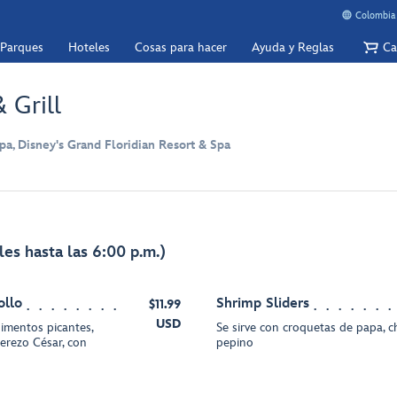
Colombia 
 Parques
Hoteles
Cosas para hacer
Ayuda y Reglas
Ca
 Grill
pa, Disney's Grand Floridian Resort & Spa
les hasta las 6:00 p.m.)
ollo
Shrimp Sliders
$11.99
USD
imentos picantes,
Se sirve con croquetas de papa, c
derezo César, con
pepino