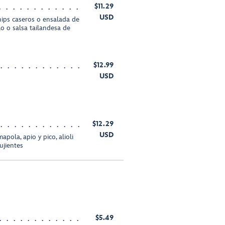
$11.29
USD
hips caseros o ensalada de
lo o salsa tailandesa de
$12.99
USD
$12.29
USD
pola, apio y pico, alioli
ujientes
$5.49