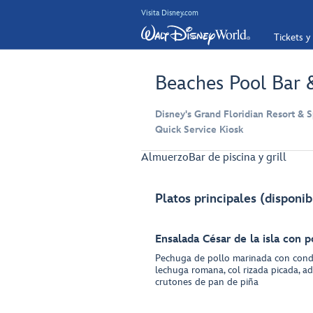
Visita Disney.com
Tickets y
Beaches Pool Bar &
Disney's Grand Floridian Resort & S
Quick Service Kiosk
Almuerzo
Bar de piscina y grill
Platos principales (disponib
Ensalada César de la isla con p
Pechuga de pollo marinada con cond
lechuga romana, col rizada picada, a
crutones de pan de piña