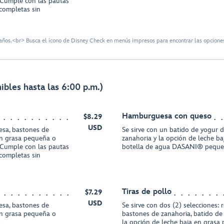
Cumple con las pautas
completas sin
ños.<br> Busca el ícono de Disney Check en menús impresos para encontrar las opciones
bles hasta las 6:00 p.m.)
Hamburguesa con queso
$8.29
USD
resa, bastones de
Se sirve con un batido de yogur d
en grasa pequeña o
zanahoria y la opción de leche b
Cumple con las pautas
botella de agua DASANI® pequ
completas sin
Tiras de pollo
$7.29
USD
resa, bastones de
Se sirve con dos (2) selecciones:
en grasa pequeña o
bastones de zanahoria, batido de 
la opción de leche baja en grasa