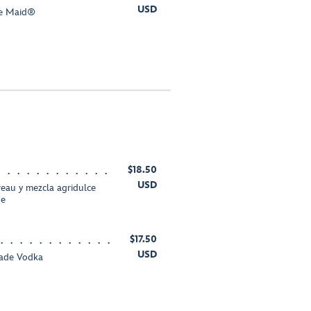
USD
te Maid®
$18.50
USD
eau y mezcla agridulce
de
$17.50
USD
made Vodka