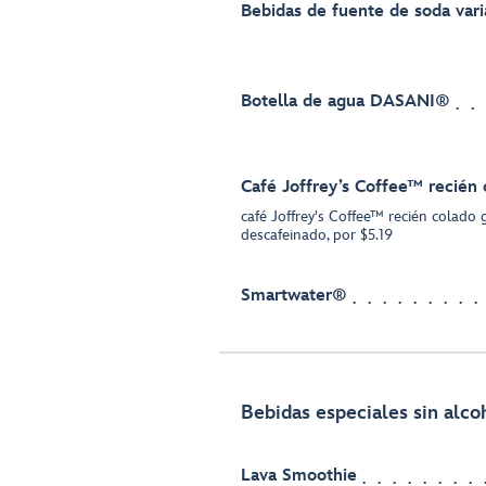
Bebidas de fuente de soda vari
Botella de agua DASANI®
Café Joffrey’s Coffee™ recién 
café Joffrey's Coffee™ recién colado 
descafeinado, por $5.19
Smartwater®
Bebidas especiales sin alco
Lava Smoothie