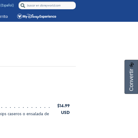
(Español)
rrito
Convertir
$14.99
USD
hips caseros o ensalada de