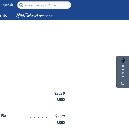
(Español)
rrito
Convertir
$2.29
USD
 Bar
$5.99
USD