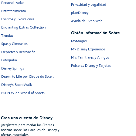
Personalizadas
Privacidad y Legalidad
Entretenimiento
planDisney
Eventos y Excursiones
Ayuda del Sitio Web
Enchanting Extras Collection
Obtén Información Sobre
Tiendas
MyMagic+
Spas y Gimnasios
My Disney Experience
Deportes y Recreación
Mis Familiares y Amigos
Fotografía
Pulseras Disney y Tarjetas
Disney Springs
Drawn to Life por Cirque du Soleil
Disney's BoardWalk
ESPN Wide World of Sports
Crea una cuenta de Disney
¡Regístrate para recibir las últimas
noticias sobre los Parques de Disney y
ofertas especiales!