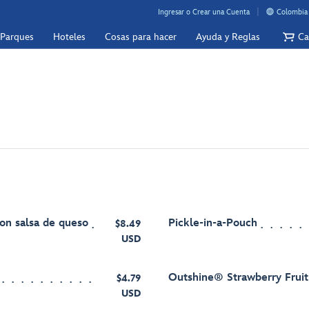
Ingresar o Crear una Cuenta
Colombia 
 Parques
Hoteles
Cosas para hacer
Ayuda y Reglas
Ca
on salsa de queso
Pickle-in-a-Pouch
$8.49
USD
Outshine® Strawberry Fruit
$4.79
USD