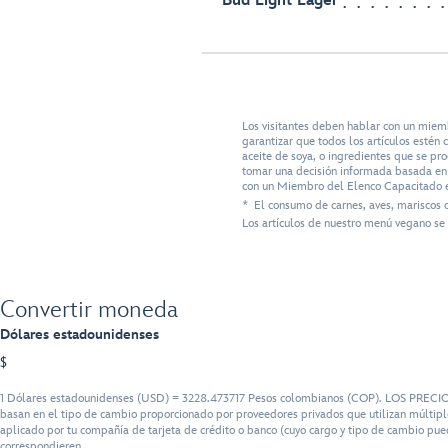
Bud Light Lager
Los visitantes deben hablar con un miem
garantizar que todos los artículos esté
aceite de soya, o ingredientes que se pr
tomar una decisión informada basada en s
con un Miembro del Elenco Capacitado e
* El consumo de carnes, aves, mariscos 
Los artículos de nuestro menú vegano se 
Convertir moneda
Dólares estadounidenses
$
1 Dólares estadounidenses (USD) = 3228.473717 Pesos colombianos (COP). LOS PRECIOS se
basan en el tipo de cambio proporcionado por proveedores privados que utilizan múltiple
aplicado por tu compañía de tarjeta de crédito o banco (cuyo cargo y tipo de cambio pued
correspondieren.