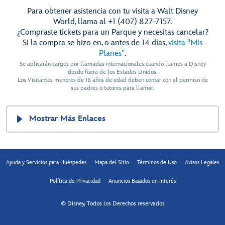
Para obtener asistencia con tu visita a Walt Disney
World, llama al +1 (407) 827-7157.
¿Compraste tickets para un Parque y necesitas cancelar?
Si la compra se hizo en, o antes de 14 días,
visita "Mis
Planes"
.
Se aplicarán cargos por llamadas internacionales cuando llames a Disney
desde fuera de los Estados Unidos.
Los Visitantes menores de 18 años de edad deben contar con el permiso de
sus padres o tutores para llamar.
Mostrar Más Enlaces
Ayuda y Servicios para Huéspedes
Mapa del Sitio
Términos de Uso
Avisos Legales
Política de Privacidad
Anuncios Basados en Interés
© Disney, Todos los Derechos reservados