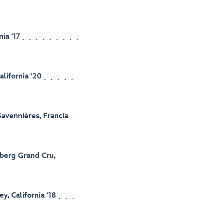
ia ‘17
alifornia ‘20
Savennières, Francia
berg Grand Cru,
y, California ‘18