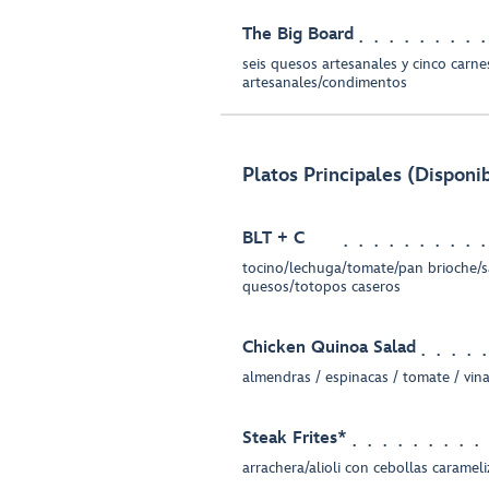
The Big Board
seis quesos artesanales y cinco carne
artesanales/condimentos
Platos Principales (Disponib
BLT + C
tocino/lechuga/tomate/pan brioche/s
quesos/totopos caseros
Chicken Quinoa Salad
almendras / espinacas / tomate / vina
Steak Frites*
arrachera/alioli con cebollas carameli