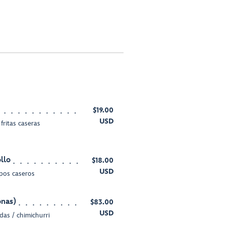
$19.00
USD
fritas caseras
llo
$18.00
USD
pos caseros
onas)
$83.00
USD
das / chimichurri