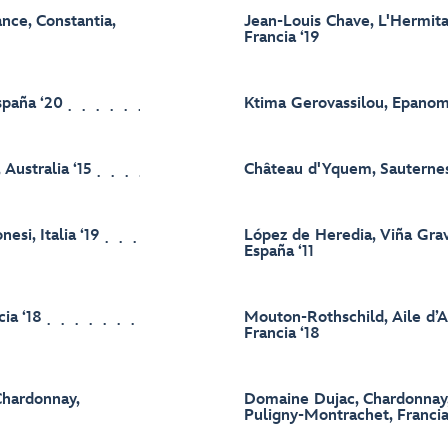
nce, Constantia,
Jean-Louis Chave, L'Hermit
Francia ‘19
spaña ‘20
Ktima Gerovassilou, Epanomi
 Australia ‘15
Château d'Yquem, Sauternes
esi, Italia ‘19
López de Heredia, Viña Gravo
España ‘11
ia ‘18
Mouton-Rothschild, Aile d’A
Francia ‘18
Chardonnay,
Domaine Dujac, Chardonnay, 
Puligny-Montrachet, Francia