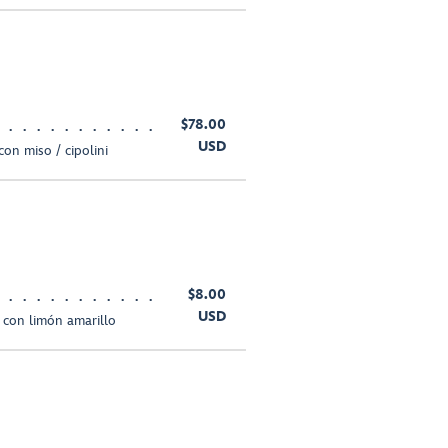
$78.00
USD
 con miso / cipolini
$8.00
USD
 con limón amarillo