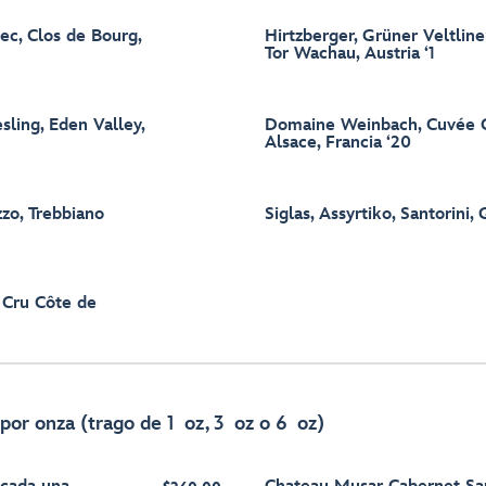
ec, Clos de Bourg,
Hirtzberger, Grüner Veltline
Tor Wachau, Austria ‘1
sling, Eden Valley,
Domaine Weinbach, Cuvée Co
Alsace, Francia ‘20
zo, Trebbiano
Siglas, Assyrtiko, Santorini, 
r Cru Côte de
 por onza (trago de 1 oz, 3 oz o 6 oz)