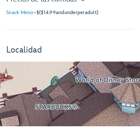
Snack Menú
–
$
($14.99
and
under
per
adult)
Localidad