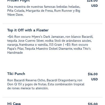
Frozen Flight
$28.00
USD
Una muestra de nuestras famosas bebidas heladas,
Piña Colada, Margarita de Fresa, Rum Runner y Big
Wave Dave.
Top it Off with a Floater
+$4: Ron oscuro Myers's Dark Jamaican, ron blanco Bacardí,
tequila Jose Cuervo Silver, vodka Stoli de arándanos azules,
naranja, frambuesa o vainilla, 153 Grain | +$5: Ron oscuro
Papa's Pilar, Tequila Maestro Dobel Diamante, vodka Tito's
Handmade
Tiki Punch
$16.00
USD
Ron Bacardí Reserva Ocho, Bacardí Dragonberry, ron
Don Q 151 y jugos de frutas. Esta combinación tropical
de rones merece tu atención.
Mi Casa
$15.00