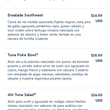
Ensalada Southwest
$24.00
USD
Carne de res molida sazonada, frijoles negros, maíz, pico
de gallo, aguacate, pimientos rojos, queso rallado y
sour cream sobre lechuga romana mezclada con
aderezo de cilantro y limón verde. Servido en una
cáscara de tortilla crujiente
Tuna Poke Bowl*
$28.00
USD
Atún ahi a la plancha mezclado con ponzu de kimchee
picante y servido sobre arroz de sushi con aguacate en
cubos, mango fresco y edamame con cáscara. Cubierto
con ensalada de algas marinas, cebolletas, semillas de
sésamo y nuestra mayonesa picante casera.
Ahi Tuna Salad*
$26.00
USD
Atún para sushi y aguacate en rodajas sobre hierbas
mixtas, mezclado con aderezo de pera asiática con
pimientos amarillos, tomates uva Heirloom, zanahorias,