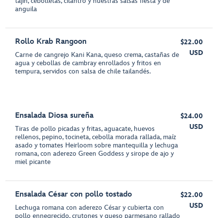
tajín, cebolletas, cilantro y nuestras salsas fiesta y de
anguila
Rollo Krab Rangoon
$22.00
USD
Carne de cangrejo Kani Kana, queso crema, castañas de
agua y cebollas de cambray enrollados y fritos en
tempura, servidos con salsa de chile tailandés.
Ensalada Diosa sureña
$24.00
USD
Tiras de pollo picadas y fritas, aguacate, huevos
rellenos, pepino, tocineta, cebolla morada rallada, maíz
asado y tomates Heirloom sobre mantequilla y lechuga
romana, con aderezo Green Goddess y sirope de ajo y
miel picante
Ensalada César con pollo tostado
$22.00
USD
Lechuga romana con aderezo César y cubierta con
pollo ennegrecido, crutones y queso parmesano rallado