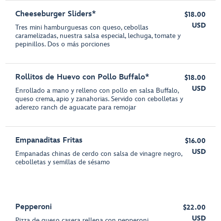
Cheeseburger Sliders*
$18.00
USD
Tres mini hamburguesas con queso, cebollas
caramelizadas, nuestra salsa especial, lechuga, tomate y
pepinillos. Dos o más porciones
Rollitos de Huevo con Pollo Buffalo*
$18.00
USD
Enrollado a mano y relleno con pollo en salsa Buffalo,
queso crema, apio y zanahorias. Servido con cebolletas y
aderezo ranch de aguacate para remojar
Empanaditas Fritas
$16.00
USD
Empanadas chinas de cerdo con salsa de vinagre negro,
cebolletas y semillas de sésamo
Pepperoni
$22.00
USD
Pizza de queso casera rellena con pepperoni