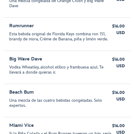
Una mezcla congelada de Orange Crush y Big Wave
Dave
Rumrunner
$16.00
USD
Esta bebida original de Florida Keys combina ron 151,
brandy de mora, Crème de Banana, piña y limón verde.
Big Wave Dave
$16.00
USD
Vodka Wheatley, alcohol etílico y frambuesa azul. Te
llevará a donde quieras ir.
Beach Bum
$16.00
USD
Una mezcla de las cuatro bebidas congeladas. Solo
expertos.
Miami Vice
$16.00
USD
Si la Piña Colada y el Rum Runner tuvieran un hijo, sería