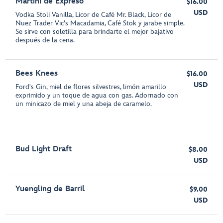
Martini de Expreso
$16.00
USD
Vodka Stoli Vanilla, Licor de Café Mr. Black, Licor de
Nuez Trader Vic's Macadamia, Café Stok y jarabe simple.
Se sirve con soletilla para brindarte el mejor bajativo
después de la cena.
Bees Knees
$16.00
USD
Ford's Gin, miel de flores silvestres, limón amarillo
exprimido y un toque de agua con gas. Adornado con
un minicazo de miel y una abeja de caramelo.
Bud Light Draft
$8.00
USD
Yuengling de Barril
$9.00
USD