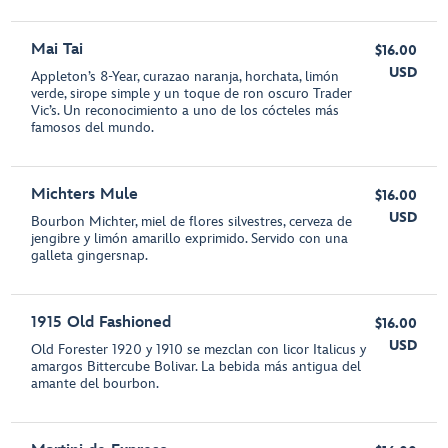
Mai Tai
$16.00
USD
Appleton’s 8-Year, curazao naranja, horchata, limón
verde, sirope simple y un toque de ron oscuro Trader
Vic’s. Un reconocimiento a uno de los cócteles más
famosos del mundo.
Michters Mule
$16.00
USD
Bourbon Michter, miel de flores silvestres, cerveza de
jengibre y limón amarillo exprimido. Servido con una
galleta gingersnap.
1915 Old Fashioned
$16.00
USD
Old Forester 1920 y 1910 se mezclan con licor Italicus y
amargos Bittercube Bolivar. La bebida más antigua del
amante del bourbon.