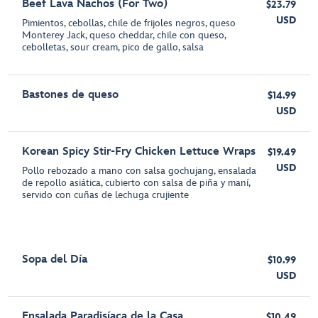
Beef Lava Nachos (For Two)
$23.79
USD
Pimientos, cebollas, chile de frijoles negros, queso
Monterey Jack, queso cheddar, chile con queso,
cebolletas, sour cream, pico de gallo, salsa
Bastones de queso
$14.99
USD
Korean Spicy Stir-Fry Chicken Lettuce Wraps
$19.49
USD
Pollo rebozado a mano con salsa gochujang, ensalada
de repollo asiática, cubierto con salsa de piña y maní,
servido con cuñas de lechuga crujiente
Sopa del Día
$10.99
USD
Ensalada Paradisíaca de la Casa
$10.49