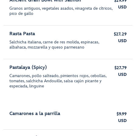
Ancient Grain Bowl with Salmon
$29.99
USD
Granos antiguos, vegetales asados, vinagreta de cítricos,
pico de gallo
Rasta Pasta
$27.29
USD
Salchicha italiana, carne de res molida, espinacas,
albahaca, mozzarella y queso parmesano
Pastalaya (Spicy)
$27.79
USD
Camarones, pollo salteado, pimientos rojos, cebollas,
tomates, salchicha Andouille, salsa cajún picante y
especiada, linguine
Camarones a la parrilla
$9.99
USD