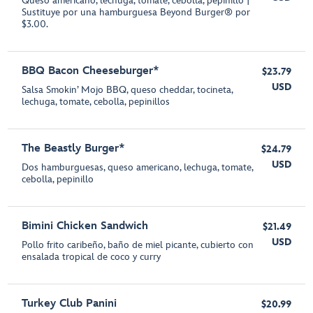
Queso americano, lechuga, tomate, cebolla, pepinillo |
Sustituye por una hamburguesa Beyond Burger® por
$3.00.
BBQ Bacon Cheeseburger*
$23.79
USD
Salsa Smokin’ Mojo BBQ, queso cheddar, tocineta,
lechuga, tomate, cebolla, pepinillos
The Beastly Burger*
$24.79
USD
Dos hamburguesas, queso americano, lechuga, tomate,
cebolla, pepinillo
Bimini Chicken Sandwich
$21.49
USD
Pollo frito caribeño, baño de miel picante, cubierto con
ensalada tropical de coco y curry
Turkey Club Panini
$20.99