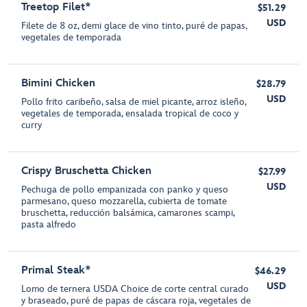
Treetop Filet*
$51.29
USD
Filete de 8 oz, demi glace de vino tinto, puré de papas,
vegetales de temporada
Bimini Chicken
$28.79
USD
Pollo frito caribeño, salsa de miel picante, arroz isleño,
vegetales de temporada, ensalada tropical de coco y
curry
Crispy Bruschetta Chicken
$27.99
USD
Pechuga de pollo empanizada con panko y queso
parmesano, queso mozzarella, cubierta de tomate
bruschetta, reducción balsámica, camarones scampi,
pasta alfredo
Primal Steak*
$46.29
USD
Lomo de ternera USDA Choice de corte central curado
y braseado, puré de papas de cáscara roja, vegetales de