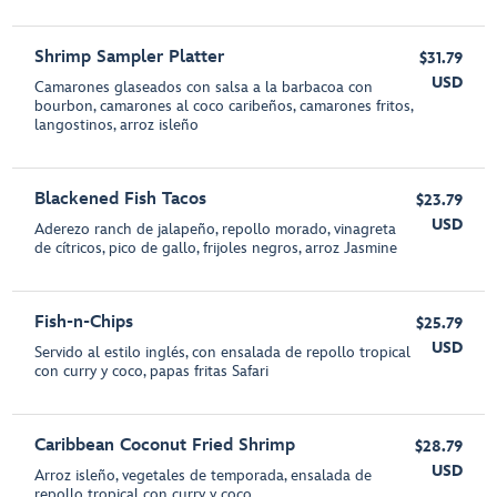
Shrimp Sampler Platter
$31.79
USD
Camarones glaseados con salsa a la barbacoa con
bourbon, camarones al coco caribeños, camarones fritos,
langostinos, arroz isleño
Blackened Fish Tacos
$23.79
USD
Aderezo ranch de jalapeño, repollo morado, vinagreta
de cítricos, pico de gallo, frijoles negros, arroz Jasmine
Fish-n-Chips
$25.79
USD
Servido al estilo inglés, con ensalada de repollo tropical
con curry y coco, papas fritas Safari
Caribbean Coconut Fried Shrimp
$28.79
USD
Arroz isleño, vegetales de temporada, ensalada de
repollo tropical con curry y coco