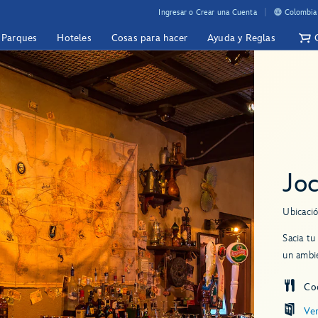
Ingresar o Crear una Cuenta
Colombia 
y Parques
Hoteles
Cosas para hacer
Ayuda y Reglas
Joc
Ubicació
Sacia tu
un ambie
Co
Ve