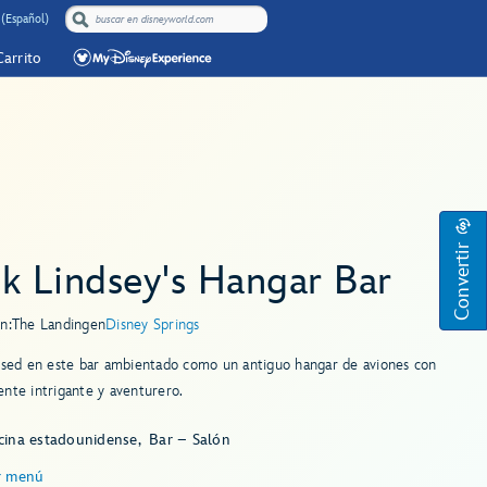
(Español)
Carrito
Convertir
k Lindsey's Hangar Bar
n:
The Landing
en
Disney Springs
 sed en este bar ambientado como un antiguo hangar de aviones con
nte intrigante y aventurero.
cina estadounidense
Bar – Salón
r menú