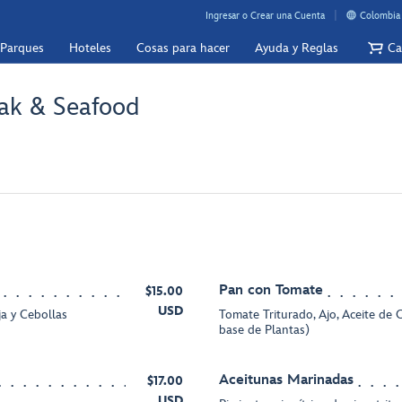
Ingresar o Crear una Cuenta
Colombia 
 Parques
Hoteles
Cosas para hacer
Ayuda y Reglas
Ca
eak & Seafood
Pan con Tomate
$15.00
USD
ja y Cebollas
Tomate Triturado, Ajo, Aceite de 
base de Plantas)
Aceitunas Marinadas
$17.00
USD