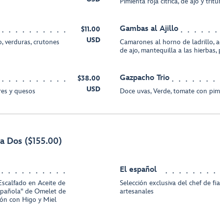
Pimienta roja cítrica, de ajo y tri
Gambas al Ajillo
$11.00
USD
o, verduras, crutones
Camarones al horno de ladrillo, ac
de ajo, mantequilla a las hierbas,
Gazpacho Trio
$38.00
USD
res y quesos
Doce uvas, Verde, tomate con pim
ra Dos ($155.00)
El español
Escalfado en Aceite de
Selección exclusiva del chef de f
Española" de Omelet de
artesanales
ón con Higo y Miel