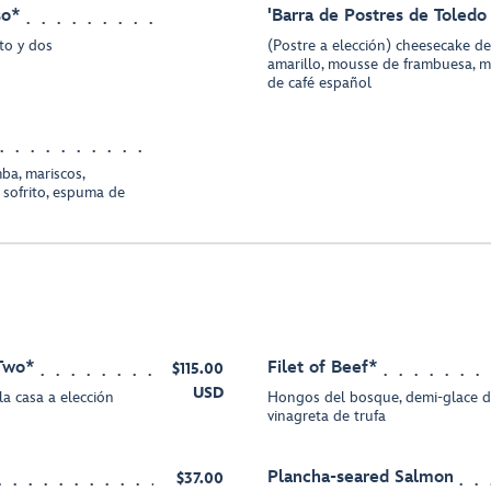
so*
'Barra de Postres de Toledo
ito y dos
(Postre a elección) cheesecake de
amarillo, mousse de frambuesa, m
de café español
ba, mariscos,
 sofrito, espuma de
 Two*
Filet of Beef*
$115.00
USD
a casa a elección
Hongos del bosque, demi-glace de 
vinagreta de trufa
Plancha-seared Salmon
$37.00