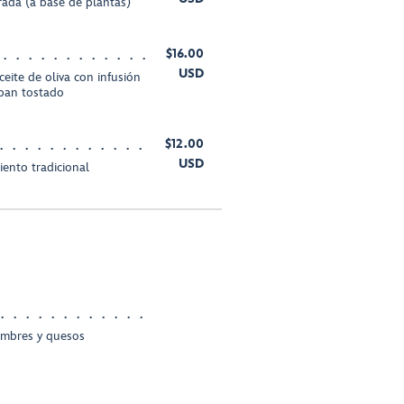
turada (a base de plantas)
$16.00
USD
eite de oliva con infusión
 pan tostado
$12.00
USD
iento tradicional
iambres y quesos