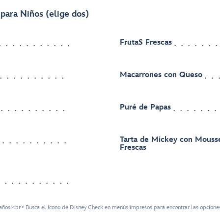
para Niños (elige dos)
FrutaS Frescas
Macarrones con Queso
Puré de Papas
Tarta de Mickey con Mousse
Frescas
ños.<br> Busca el ícono de Disney Check en menús impresos para encontrar las opciones