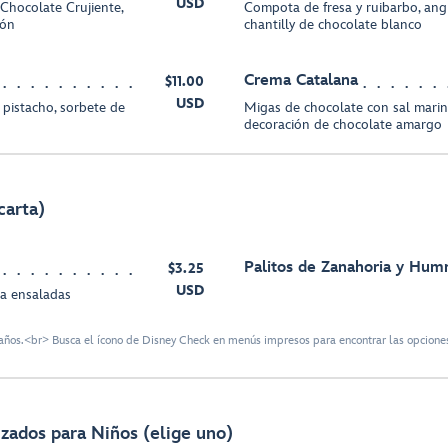
USD
Chocolate Crujiente,
Compota de fresa y ruibarbo, ang
món
chantilly de chocolate blanco
Crema Catalana
$11.00
USD
 pistacho, sorbete de
Migas de chocolate con sal marin
decoración de chocolate amargo
carta)
Palitos de Zanahoria y Hu
$3.25
USD
ra ensaladas
ños.<br> Busca el ícono de Disney Check en menús impresos para encontrar las opciones
izados para Niños (elige uno)