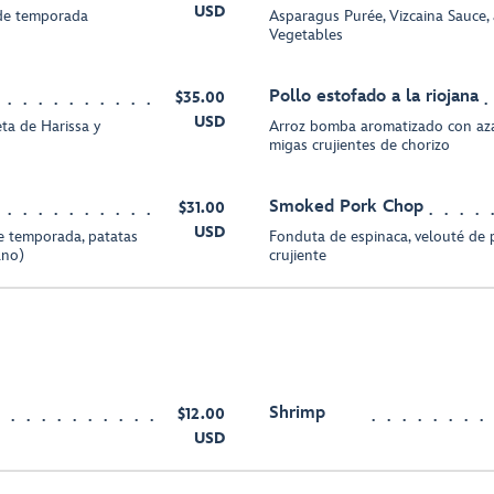
USD
 de temporada
Asparagus Purée, Vizcaina Sauce
Vegetables
Pollo estofado a la riojana
$35.00
USD
ta de Harissa y
Arroz bomba aromatizado con azafr
migas crujientes de chorizo
Smoked Pork Chop
$31.00
USD
de temporada, patatas
Fonduta de espinaca, velouté de 
ano)
crujiente
Shrimp
$12.00
USD