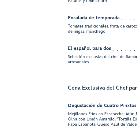
Patatas y Chimichurri
Ensalada de temporada
Tomates tradicionales, fruta de caroz
de migas, manchego
El español para dos
Selección exclusiva del chef de fiamb
artesanales
Cena Exclusiva del Chef pa
Degustación de Cuatro Pinxtos
Mejillones Fríos en Escabeche, Atún 
Oliva con Limón Amarillo, "Tortilla 
Papa Española, Queso Azul de Valde