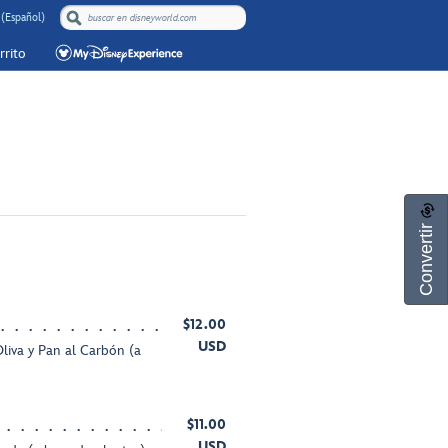
(Español)
rrito
Convertir
$12.00
USD
Oliva y Pan al Carbón (a
$11.00
USD