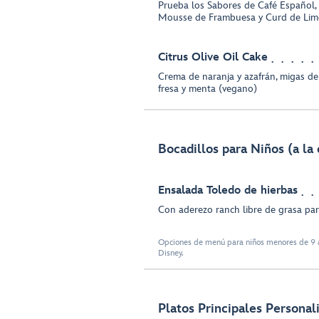
Prueba los Sabores de Café Español, 
Mousse de Frambuesa y Curd de Li
Citrus Olive Oil Cake
Crema de naranja y azafrán, migas de
fresa y menta (vegano)
Bocadillos para Niños (a la 
Ensalada Toledo de hierbas
Con aderezo ranch libre de grasa pa
Opciones de menú para niños menores de 9 a
Disney.
Platos Principales Personal