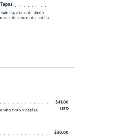
 Tapas'
 vainilla, crema de limón
ousse de chocolate, natilla
$41.00
USD
vino tinto y dátiles,
$40.00