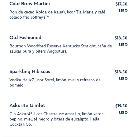
Cold Brew Martini
$17.50
USD
Ron de cacao Kōloa de Kaua'i, licor Tia Maria y café
colado frío Joffrey's™
Old Fashioned
$18.50
USD
Bourbon Woodford Reserve Kentucky Straight, caña de
azúcar pura y bíters Angostura
Sparkling Hibiscus
$18.50
USD
Vodka Helix7, licor Sorel, limón, miel y refresco de
pomelo
Askur45 Gimlet
$19.50
USD
Gin Askur45, licor Chartreuse amarillo, limón verde,
pepino, miel, té negro y bíters de eucalipto Hella
Cocktail Co.