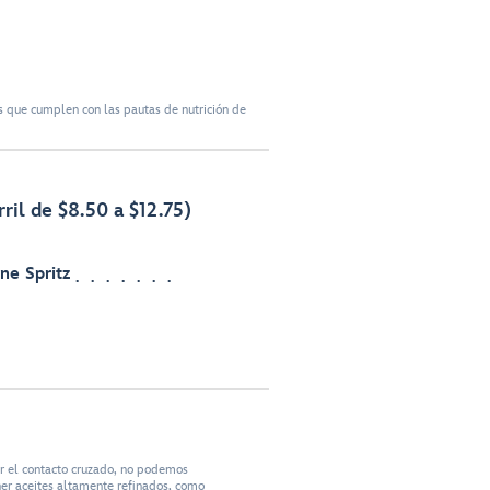
 que cumplen con las pautas de nutrición de
ril de $8.50 a $12.75)
e Spritz
ar el contacto cruzado, no podemos
ner aceites altamente refinados, como