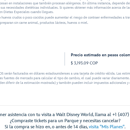
ocesan en instalaciones que también procesan alérgenos. En última instancia, depende del 
us necesidades dietéticas individuales. Si quieres obtener más información acerca de las
n Dietas Especiales cuando llegues.
o huevos crudos o poco cocidos puede aumentar el riesgo de contraer enfermedades a tra
preparan sin carne animal, productos lácteos, huevos o miel.
Precio estimado en pesos colo
$ 3,193.09 COP
rán facturados en dólares estadounidenses a una tarjeta de crédito válida. Las estima
s fuentes de mercado para calcular el tipo de cambio, el cual puede variar diariamente. 
en diferir de la estimación mostrada) y también pueden incluir impuestos adicionales y o
ner asistencia con tu visita a Walt Disney World, llama al +1 (407)
¿Compraste tickets para un Parque y necesitas cancelar?
Si la compra se hizo en, o antes de 14 días,
visita "Mis Planes"
.