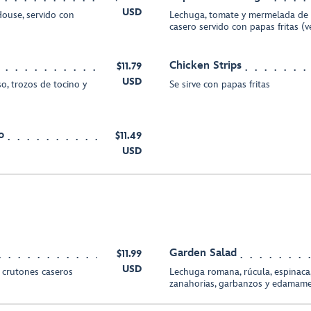
USD
House, servido con
Lechuga, tomate y mermelada de 
casero servido con papas fritas (
Chicken Strips
$11.79
USD
o, trozos de tocino y
Se sirve con papas fritas
o
$11.49
USD
Garden Salad
$11.99
USD
crutones caseros
Lechuga romana, rúcula, espinaca,
zanahorias, garbanzos y edamam