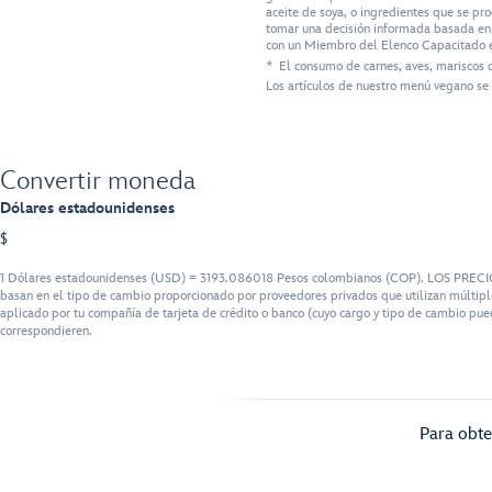
aceite de soya, o ingredientes que se pr
tomar una decisión informada basada en s
con un Miembro del Elenco Capacitado e
* El consumo de carnes, aves, mariscos 
Los artículos de nuestro menú vegano se 
Convertir moneda
Dólares estadounidenses
$
1 Dólares estadounidenses (USD) = 3193.086018 Pesos colombianos (COP). LOS PRECIOS se
basan en el tipo de cambio proporcionado por proveedores privados que utilizan múltiple
aplicado por tu compañía de tarjeta de crédito o banco (cuyo cargo y tipo de cambio pued
correspondieren.
Para obte