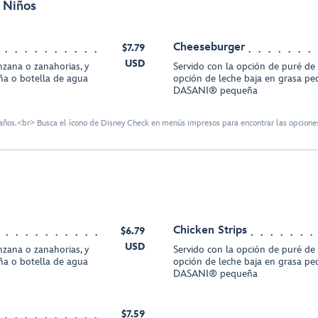
 Niños
Cheeseburger
$7.79
USD
zana o zanahorias, y
Servido con la opción de puré de
ña o botella de agua
opción de leche baja en grasa pe
DASANI® pequeña
ños.<br> Busca el ícono de Disney Check en menús impresos para encontrar las opciones
Chicken Strips
$6.79
USD
zana o zanahorias, y
Servido con la opción de puré de
ña o botella de agua
opción de leche baja en grasa pe
DASANI® pequeña
$7.59