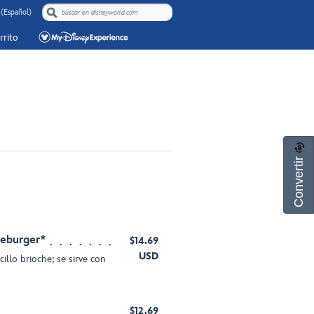
(Español)
rrito
Convertir
seburger*
$14.69
USD
llo brioche; se sirve con
$12.69