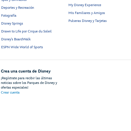
My Disney Experience
Deportes y Recreación
Mis Familiares y Amigos
Fotografía
Pulseras Disney y Tarjetas
Disney Springs
Drawn to Life por Cirque du Soleil
Disney's BoardWalk
ESPN Wide World of Sports
Crea una cuenta de Disney
¡Regístrate para recibir las últimas
noticias sobre los Parques de Disney y
ofertas especiales!
Crear cuenta
uéspedes
Mapa del Sitio
Términos de Uso
Avisos Legales
Política de Privacidad
An
© Disney, Todos los Derechos reservados