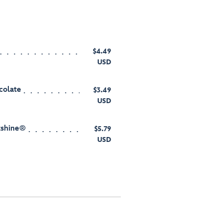
$4.49
USD
colate
$3.49
USD
utshine®
$5.79
USD