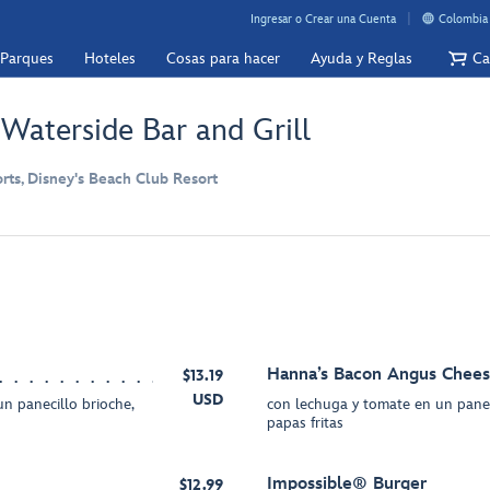
Ingresar o Crear una Cuenta
Colombia 
 Parques
Hoteles
Cosas para hacer
Ayuda y Reglas
Ca
Waterside Bar and Grill
rts, Disney's Beach Club Resort
Hanna’s Bacon Angus Chee
$13.19
USD
n panecillo brioche,
con lechuga y tomate en un paneci
papas fritas
Impossible® Burger
$12.99