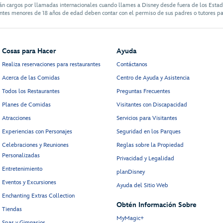
án cargos por llamadas internacionales cuando llames a Disney desde fuera de los Esta
antes menores de 18 años de edad deben contar con el permiso de sus padres o tutores pa
Cosas para Hacer
Ayuda
Realiza reservaciones para restaurantes
Contáctanos
Acerca de las Comidas
Centro de Ayuda y Asistencia
Todos los Restaurantes
Preguntas Frecuentes
Planes de Comidas
Visitantes con Discapacidad
Atracciones
Servicios para Visitantes
Experiencias con Personajes
Seguridad en los Parques
Celebraciones y Reuniones
Reglas sobre la Propiedad
Personalizadas
Privacidad y Legalidad
Entretenimiento
planDisney
Eventos y Excursiones
Ayuda del Sitio Web
Enchanting Extras Collection
Obtén Información Sobre
Tiendas
MyMagic+
Spas y Gimnasios