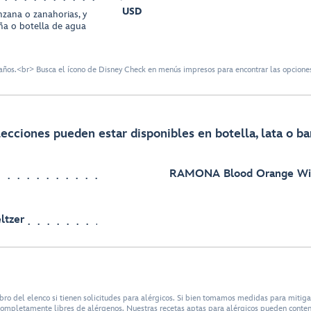
USD
zana o zanahorias, y
ña o botella de agua
ños.<br> Busca el ícono de Disney Check en menús impresos para encontrar las opciones
ecciones pueden estar disponibles en botella, lata o bar
RAMONA Blood Orange Win
ltzer
bro del elenco si tienen solicitudes para alérgicos. Si bien tomamos medidas para mitig
n completamente libres de alérgenos. Nuestras recetas aptas para alérgicos pueden conte