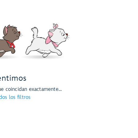
entimos
ue coincidan exactamente…
os los filtros