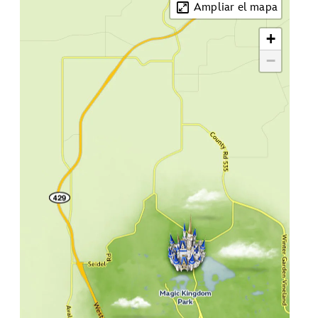
Ampliar el mapa
+
−