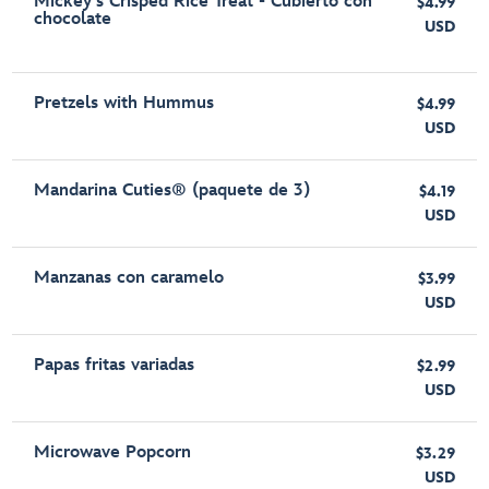
Mickey's Crisped Rice Treat - Cubierto con
$4.99
chocolate
USD
Pretzels with Hummus
$4.99
USD
Mandarina Cuties® (paquete de 3)
$4.19
USD
Manzanas con caramelo
$3.99
USD
Papas fritas variadas
$2.99
USD
Microwave Popcorn
$3.29
USD