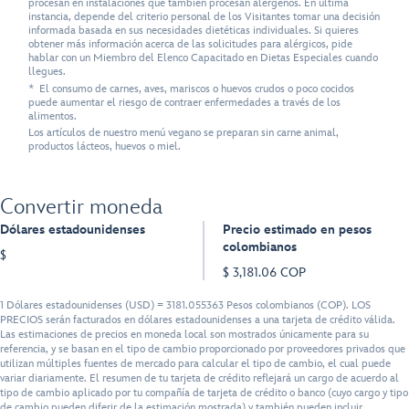
procesan en instalaciones que también procesan alérgenos. En última
instancia, depende del criterio personal de los Visitantes tomar una decisión
informada basada en sus necesidades dietéticas individuales. Si quieres
obtener más información acerca de las solicitudes para alérgicos, pide
hablar con un Miembro del Elenco Capacitado en Dietas Especiales cuando
llegues.
* El consumo de carnes, aves, mariscos o huevos crudos o poco cocidos
puede aumentar el riesgo de contraer enfermedades a través de los
alimentos.
Los artículos de nuestro menú vegano se preparan sin carne animal,
productos lácteos, huevos o miel.
Convertir moneda
Dólares estadounidenses
Precio estimado en pesos
colombianos
$
$ 3,181.06 COP
1 Dólares estadounidenses (USD) = 3181.055363 Pesos colombianos (COP). LOS
PRECIOS serán facturados en dólares estadounidenses a una tarjeta de crédito válida.
Las estimaciones de precios en moneda local son mostrados únicamente para su
referencia, y se basan en el tipo de cambio proporcionado por proveedores privados que
utilizan múltiples fuentes de mercado para calcular el tipo de cambio, el cual puede
variar diariamente. El resumen de tu tarjeta de crédito reflejará un cargo de acuerdo al
tipo de cambio aplicado por tu compañía de tarjeta de crédito o banco (cuyo cargo y tipo
de cambio pueden diferir de la estimación mostrada) y también pueden incluir